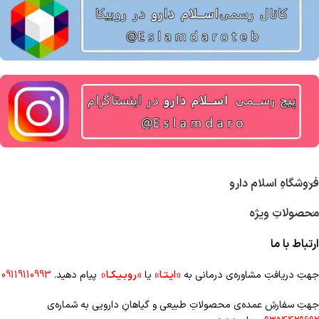
فروشگاهِ اسلام دارو
محصولاتِ ویژه
ارتباط با ما
جهتِ دریافتِ مشاوره‌ی درمانی به
«ایـتـا»
یا
«روبـیـکـا»
پیام دهید.
09119110993
جهتِ سفارشِ عمده‌‌ی محصولاتِ طبیعی و گیاهانِ دارویی به شماره‌ی