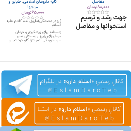
مفاصل
کلیه داروهای اسلامی
,
طبایع و
80,000
تومان
مزاجها
65,000
تومان
جهت رشد و ترمیم
(پودر مصطکی)داروی امام کاظم علیه
استخوانها و مفاصل
السلام
زمستانه برای پیشگیری و درمان
بیماریهای پاییز و زمستان نظیر
سرماخوردگی آنفولانزا گلو درد تب و
بهترین تقویت کننده سیستم ایمنی
بدن