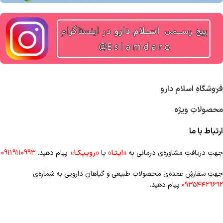
فروشگاهِ اسلام دارو
محصولاتِ ویژه
ارتباط با ما
جهتِ دریافتِ مشاوره‌ی درمانی به
«ایـتـا»
یا
«روبـیـکـا»
پیام دهید.
09119110993
جهتِ سفارشِ عمده‌‌ی محصولاتِ طبیعی و گیاهانِ دارویی به شماره‌ی
۰۹۳۵۴۴۲۹۶۹۲
پیام دهید.