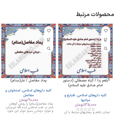
محصولات مرتبط
بلغم زدا / گیاه مصطکی (دستور
پماد مفاصل / غار(سنام)
امام صادق علیه السلام)
کلیه داروهای اسلامی
,
استخوان و
کلیه داروهای اسلامی
,
طبایع و
مفاصل
مزاجها
90,000
تومان
پماد مفاصل(سنام) یا روغن کوهان
135,000
تومان
شتر در طب اسلامی آیت الله تبریزیان
و موارد درمانی بسیار موثر این مورد
درمان بلغم و بیماریهای مرتبط با آن