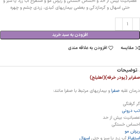
عصبانیت بیش از حد و احساس خستگی و ریزش مو و استفراغ آب زرد یا سبز و
حتی اسهال و گرمازدگی و بعضی بیماریهای کبدی، زردی چشم و چهره
افزودن به سبد خرید
مقایسه
افزودن به علاقه مندی
توضیحات
صفرابر (پودر خرفه)(اهلیلج)
درمان غلبه
صفرا
و بیماریهای مرتبط با صفرا مانند:
گر گرفتگی
تب درونی
عصبانیت بیش از حد
احساس خستگی
ریزش مو
استفراغ
آب زرد یا سبز و حتی
اسهال