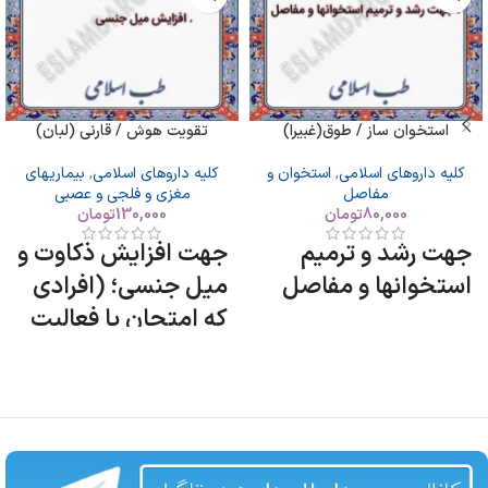
استخوان ساز / طوق(غبیرا)
تقویت هوش / قارنی (لبان)
کلیه داروهای اسلامی
,
استخوان و
کلیه داروهای اسلامی
,
بیماریهای
مفاصل
مغزی و فلجی و عصبی
80,000
تومان
130,000
تومان
جهت رشد و ترمیم
جهت افزایش ذکاوت و
استخوانها و مفاصل
میل جنسی؛ (افرادی
که امتحان یا فعالیت
فکری زیاد یا ضعف
جنسی دارند)