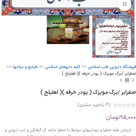
بزرگنمایی تصویر
فروشگاه دارویی طب اسلامی
=>
کلیه داروهای اسلامی
=>
طبایع و مزاجها
=>
صفرابر /برگ مویزک ( پودر خرفه )( اهلیلج )
صفرابر /برگ مویزک ( پودر خرفه )( اهلیلج )
(
4
بازخورد مشتری)
95,000
تومان
درمان غلبه صفرا و بیماریهای مرتبط با صفرا مانند گر گرفتگی و تب درونی و