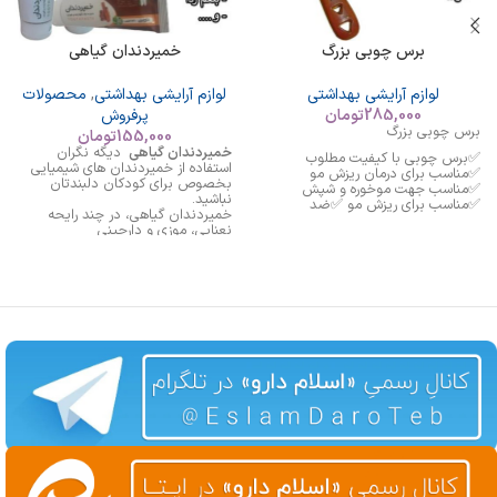
برس چوبی بزرگ
خمیردندان گیاهی
لوازم آرایشی بهداشتی
لوازم آرایشی بهداشتی
,
محصولات
285,000
تومان
پرفروش
برس چوبی بزرگ
155,000
تومان
خمیردندان گیاهی
دیگه نگران
✅برس چوبی با کیفیت مطلوب
استفاده از خمیردندان های شیمیایی
✅مناسب برای درمان ریزش مو
بخصوص برای کودکان دلبندتان
✅مناسب جهت موخوره و شپش
نباشید.
✅مناسب برای ریزش مو ✅ضد
خمیردندان گیاهی، در چند رایحه
الکتریسیته و...
نعنایی، موزی و دارچینی
مناسب برای همه گروه های سنی
جرم گیر ملایم
لایه بردار
خوشبو کننده