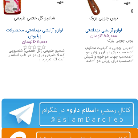
برس چوبی بزرگ
شامپو گل ختمی طبیعی
لوازم آرایشی بهداشتی
لوازم آرایشی بهداشتی
,
محصولات
285,000
تومان
پرفروش
برس چوبی بزرگ
165,000
تومان
✅برس چوبی با کیفیت مطلوب
شامپو طبیعی (گل خطمی) شامپویی
✅مناسب برای درمان ریزش مو
کاملا طبیعی برای مو در طب اسلامی
✅مناسب جهت موخوره و شپش
آیت الله تبریزیان
✅مناسب برای ریزش مو ✅ضد
الکتریسیته و...