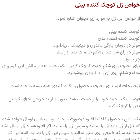
خواص ژل کوچک کننده بینی
از خواص این ژل به موارد زیر میتوان اشاره نمود:
کوچک کننده بینی
کوچک کننده اعضاء بدن
موثر در درمان پارگی تاندون و مینیسک ، رباط،و…
موثر در رفع شل شدن شکم خانم ها بعد از زایمان
چربیسوز
برای مصرف روی شکم جهت کوچک کردن شکم، حنما بعد از مالش این کرم روی
موضع شکم، روی آن را با نایلون بپوشونید.
توضیحات لازم برای مصرف محصول و نکات کلیدی همه بسته موجود است.
فرصت یک تجربه خوب را از دست ندهید. بدون نیاز به جراحی اجزای گوشتی
بدن را کوچک کنید.
نکته: این محصول گاها با قطره درصورت موجود بودن براتون ارسال خواهد شده
که قبل از ژل باید آن را بمالید و سپس ژل را بمالید. اگر قطره همراه ژل ارسال نشد
میتوانید سرکه طبیعی روی بینی بمالید و سپس آین ژل را بمالید. البته این کار
کاملا اختیاری می باشد برای تاثیر گذاری بهتر. تاثیر اصلی از خود ژل است که