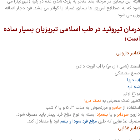
البته این بیماری در مرحله بعد منجر به بزرگ شدن غده در رقیه (تیروئید) می
شود که به اصطلاح امروزی ها بیماری غمباد یا گواتر می باشد. فرد دچار اضافه
وزن می شود.
درمان تیروئید در طب اسلامی تبریزیان بسیار ساده
است:
تدابیر دارویی
اسفند (شبی ۱ ق م) با آب قورت دادن
صمغ مصطکی
آب دریا
شاه تره
بولاغ اوتی
تغییر نمک مصرفی به
نمک دریا
استفاده از
جامع
و مرزنجوش به مدت 3، 5 و یا 7 شب
داروی
سودابر
و یا
بلغمزدا
بسته به نوع مزاج فرد بیمار باید مصرف شود.
مصرف غذاهایی که طبق
مزاج فرد سودا و بلغم
فرد را متعادل کند.
تدابیر غذایی