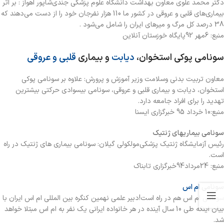
دکتر محمد علوي معاون بهداشت دانشگاه علوم پزشکي جندي‌شاپور اهواز : بر اثر
بيماري‌هاي قلبي و عروقي در کشور ما 110 هزار نفرجان خود را از دست مي‌دهند که
38 درصد کل مرگ و ميرهاي ايران را شامل مي‌شود .
منبع: 6مهر 92پایگاه خوزستان آنلاین
سونامی پوکی استخوان،
دیابت
و بیماری
قلبی و عروقی
معاون تربیت بدنی وسلامت وزیر آموزش و پرورش: علاوه بر سونامی پوکی
استخوان، دیابت و بیماری قلبی و عروقی، سونامی بیسوادی حرکتی بیشترین
تهدید را برای افراد جامعه دارد.
منبع:10 خرداد 95 خبرگزاری ایسنا
سونامي بيماریهای ژنتيك
رئيس آزمايشگاه ژنتيك پزشكي‌مولكولي گيلان: سونامي بيماری های ژنتيك در راه
است.
منبع: 24مرداد94خبرگزاری تابناک
سونامی
ام اس
سونامی ام اس هم در راه است!دبیر علمی نهمین کنگره بین المللی ام اس ایران با
بیان اینکه طی 10 سال آینده در هر خانواده ایرانی یک نفر به ام اس مبتلا خواهد
شد.