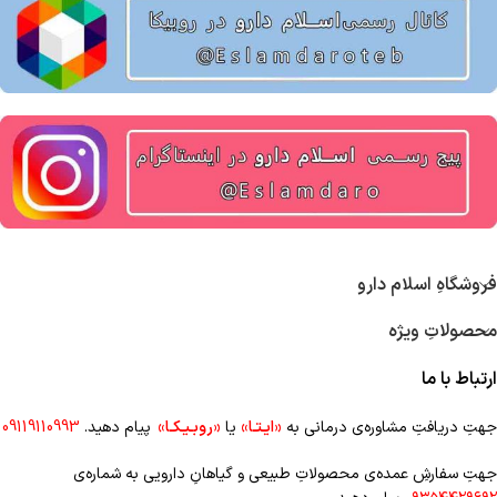
فروشگاهِ اسلام دارو
محصولاتِ ویژه
ارتباط با ما
جهتِ دریافتِ مشاوره‌ی درمانی به
«ایـتـا»
یا
«روبـیـکـا»
پیام دهید.
09119110993
جهتِ سفارشِ عمده‌‌ی محصولاتِ طبیعی و گیاهانِ دارویی به شماره‌ی