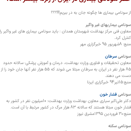
از سونامی بیماری ها چگونه جان به در ببریم!!!؟؟؟
سونامی بیماریهای غیر واگیر
معاون فنی مرکز بهداشت شهرستان همدان : باید سونامی بیماری های غیر واگیر را
کنترل کرد.
منبع: 8شهریور 95 خبرگزاری مهر
سونامی
سرطان
معاون تحقیقات و فناوری وزارت بهداشت، درمان و آموزش پزشکی: سالانه حدود
85 هزار نفر در ایران به سرطان مبتلا می شوند که 55 هزار نفر آنها جان خود را از
دست می دهند.
منبع:15تیر94 خبرگزاری ایرنا
سونامی
فشار خون
دکتر علی‌اکبر سیاری معاون بهداشت وزارت بهداشت: 10میلیون نفر در کشور به
فشار خون مبتلا هستند که سالانه 83 هزار مرگ در کشور مرتبط با آن است.
منبع:۳۰ فروردين ۱۳۹۵مشرق نیوز
سونامی سکته