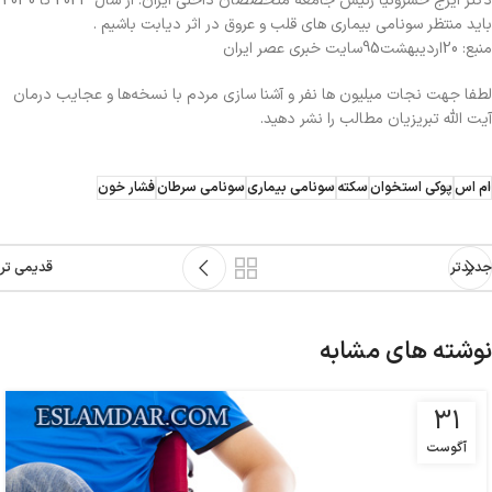
دکتر ایرج خسرونیا رئیس جامعه متخصصان داخلی ایران: از سال 2023 تا 2030
باید منتظر سونامی بیماری های قلب و عروق در اثر دیابت باشیم .
منبع: 20اردیبهشت95سایت خبری عصر ایران
لطفا جهت نجات ميليون ها نفر و آشنا سازي مردم با نسخه‌ها و عجايب درمان
آیت الله تبریزیان مطالب را نشر دهید.
ام اس
پوکی استخوان
سکته
سونامی بیماری
سونامی سرطان
فشار خون
جدیدتر
قدیمی تر
نوشته های مشابه
31
آگوست