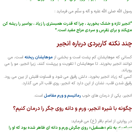
رسول اللّه‏ صلى‏ الله ‏عليه و ‏آله و سلّم می فرماید :
“انجير تازه و خشك بخوريد ، چرا كه قدرت همبستری را زياد ، بواسير را ريشه كن
مى‏كند و براى نِقرِس و سردى مزاج مفيد است.”
چند نکته کاربردی درباره انجیر
کسانی که موهایشان کم پشت است و بخشی از
موهایشان ریخته
است، می
توانند انجیر بخورند. تا موهایشان ا تقویت و پرپشت کنند، زیرا انجیر، مو را می
رویاند.
کسی که زیاد انجیر بخورد، دلش رقیق می شود و قساوت قلبش از بین می رود.
رقیق شدن قلب، نشان از این دارد که انجیر، روی قلب اثر می گذارد.
انجیر، یکی از درمان های خوب
رماتیسم و ورم مفاصل
است.
چگونه با شیره انجیر، ورم و دانه روی جگر را درمان کنیم؟
در روایتی از امام باقر (ع) می فرماید:
«پیامبری به نام «هسقیل» روی جگرش ورم و دانه ای ظاهر شده بود که او را