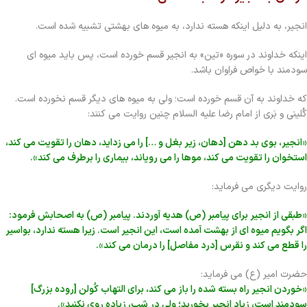
انجیر، به دلیل اینکه هسته ندارد، به میوه های بهشتی تشبیه شده است.
اینکه خداوند در سوره «تین» به انجیر قسم خورده است، پس باید میوه ای
سودمند با خواص فراوان باشد.
که خداوند به آن قسم خورده است؛ ولی به میوه های دیگر قسم نخورده است.
کُلینی و بَری از امام رضا علیه السلام چنین روایت می کنند:
«انجیر، بوی بد دهن [دهان، زیر بغل و …] را می زداید، دهان را تقویت می کند،
استخوان را تقویت می کند، موها را می رویاند، بیماری را برطرف می کند».
روایت دیگری می فرماید:
«طبقی از انجیر برای پیامبر (ص) هدیه آوردند. پیامبر (ص) به اصحابش فرمود:
اگر بگویم میوه ای از بهشت آمده است، این انجیر است. زیرا هسته ندارد، بواسیر
را قطع می کند و نقرس [درد مفاصل] را درمان می کند».
حضرت امیر (ع) می فرماید:
«خوردن انجیر راه بسته شده را باز می کند، برای التهاب کُولن [روده بزرگ]
سودمند است، زیاد انجیر بخورید؛ ولی در شب، زیاده روی نکنید».