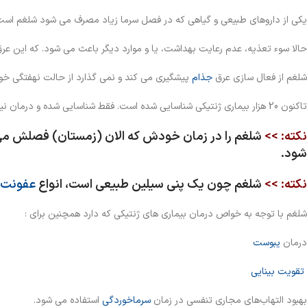
یکی از داروهای طبیعی و گیاهی که در فصل سرما زیاد مصرف می شود شلغم است. ک
حالا سوء تعذيه، عدم رعايت بهداشت، يا و موارد ديگر باعث مي شود. که اين ع
شلغم از فعال سازي عرق
جذام
پيشگيري مي کند و نمي گذارد از حالت نهفتگي خ
تاکنون 20 هزار بيماری ژنتيکی شناسايي شده است. فقط شناسايي شده و درمان نیز ندارند.
نکته: >>
شلغم را در زمان خودش که الان (زمستان) فصلش می 
شود.
نکته: >>
شلغم چون يک پني سيلين طبيعي است، انواع
عفونت
شلغم با توجه به خواص درمان بیماری های ژنتیکی که دارد همچنین
برای :
درمان
یبوست
تقویت بینایی
بهبود التهاب‌های مجاری تنفسی در زمان
سرماخوردگی
استفاده می شود.