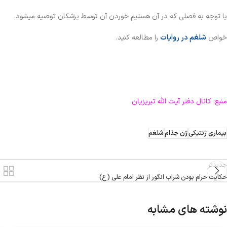
با توجه
به فصلی که در آن هستیم خوردن آن توسط پزشکان توصیه میشود.
خواص
شلغم در روایات
را مطالعه کنید.
منبع: کانال دفتر آیت الله تبریزیان
بيماری ژنتيکی
ژن جذام
شلغم
جدیدتر
حکایت حرام بودن شراب انگور از نظر امام علی (ع)
نوشته های مشابه