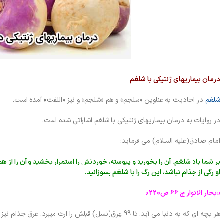
درمان
بیماریهای ژنتیکی با شلغم
شلغم
در احادیث به عناوین «سلجم» و هم «شلجم» و نیز «اللفت» آمده است.
در روایات به درمان بیماریهای ژنتیکی با شلغم اشاراتی شده است.
امام صادق(عليه السلام) می فرماید:
بر شما باد شلغم. آن را بخورید و پیوسته، خوردنش را استمرار بخشید و آن را از
او رگی از جذام نباشد، این رگ را با شلغم بسوزانید.
«بحار الانوار ج 66 ص220»
هر بچه اي که به دنيا مي آيد. تا 99 عِرق(نسل) قبلش را ارث ميبرد. عرق جذام نیز در آن هست.