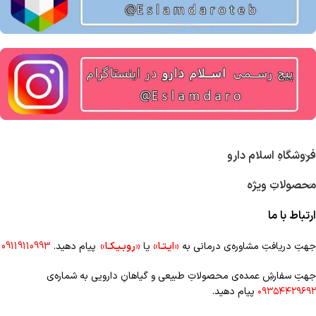
فروشگاهِ اسلام دارو
محصولاتِ ویژه
ارتباط با ما
جهتِ دریافتِ مشاوره‌ی درمانی به
«ایـتـا»
یا
«روبـیـکـا»
پیام دهید.
09119110993
جهتِ سفارشِ عمده‌‌ی محصولاتِ طبیعی و گیاهانِ دارویی به شماره‌ی
۰۹۳۵۴۴۲۹۶۹۲
پیام دهید.