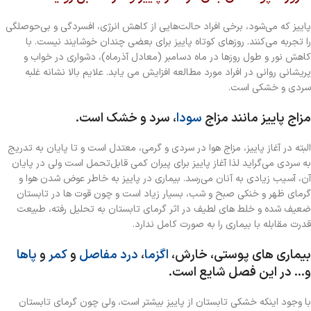
پاییز که می‌شود، برخی افراد حالت‌هایی از کاهش انرژی، افسردگی و بی‌حوصلگی
را تجربه می‌کنند. روزهای کوتاه پاییز برای بعضی چندان خوشایند نیست. با
کاهش نور و طول روزها در ماه دسامبر (معادل آذرماه)، دشواری در خواب و
پریشانی روانی در افراد مورد مطالعه افزایش می
یابد. علایم بالا نشانه غلبه
سردی و خشکی است.
مزاج پاییز مانند مزاج
سودا
، سرد و خشک است.
البته در آغاز پاییز، مزاج هوا در سردی و گرمی، معتدل است و تا پایان به‌ تدریج
به سردی می‌گراید لذا آغاز پاییز برای پیران کمی قابل‌تحمل است ولی در پایان
آن، آسیب زیادی به آنان می‌رسد. بیماری در پاییز به خاطر عوض‌ شدن هوا و
گرمای ظهر و خنکی صبح و شب، بسیار زیاد است و چون قوت
‎
ها در تابستان
ضعیف شده و خلط
‎
های لطیف در اثر گرمای تابستان به تحلیل رفته، طبیعت
قدرت مقابله با بیماری را به‌ صورت کامل ندارد.
بیماری
‎
های پوستی، خارش،
اگزما
،
درد مفاصل
و
کمر
و
پاها
و… در این فصل شایع است.
با وجود اینکه خشکی تابستان از پاییز بیشتر است، ولی چون گرمای تابستان