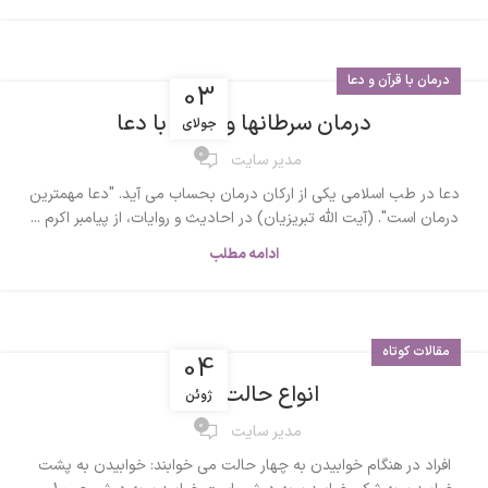
درمان با قرآن و دعا
03
درمان سرطانها و ورمها با دعا
جولای
0
مدیر سایت
دعا در طب اسلامی یکی از ارکان درمان بحساب می آید. "دعا مهمترین
درمان است". (آیت الله تبریزیان) در احادیث و روایات، از پیامبر اکرم ...
ادامه مطلب
مقالات کوتاه
04
انواع حالت خواب
ژوئن
0
مدیر سایت
افراد در هنگام خوابیدن به چهار حالت می خوابند: خوابیدن به پشت