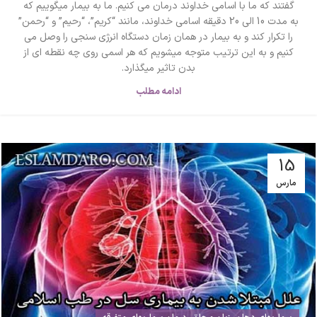
گفتند که ما با اسامی خداوند درمان می کنیم. ما به بیمار میگوییم که
به مدت 10 الی 20 دقیقه اسامی خداوند، مانند “کریم”، “رحیم” و “رحمن”
را تکرار کند و به بیمار در همان زمان دستگاه انرژی سنجی را وصل می
کنیم و به این ترتیب متوجه میشویم که هر اسمی روی چه نقطه ای از
بدن تاثیر میگذارد.
ادامه مطلب
15
مارس