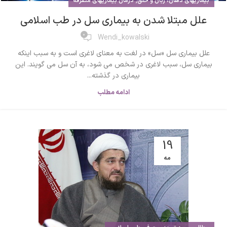
,
بیماریهای دهان، زبان و حلق
درمان بیماریهای متفرقه
علل مبتلا شدن به بیماری سل در طب اسلامی
0
Wendi_kowalski
علل بیماری سل «سل» در لغت به معنای لاغری است و به سبب اینکه
بیماری سل، سبب لاغری در شخص می شود، به آن سل می گویند. این
بیماری در گذشته...
ادامه مطلب
19
مه