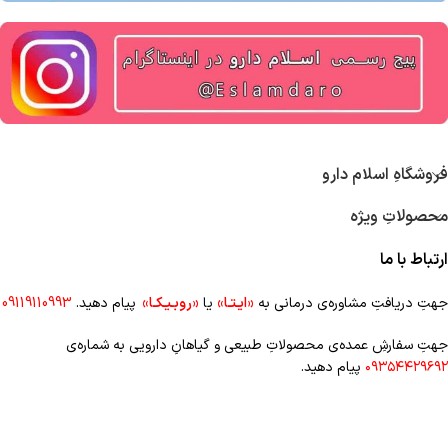
فروشگاهِ اسلام دارو
محصولاتِ ویژه
ارتباط با ما
جهتِ دریافتِ مشاوره‌ی درمانی به
«ایـتـا»
یا
«روبـیـکـا»
پیام دهید.
09119110993
جهتِ سفارشِ عمده‌‌ی محصولاتِ طبیعی و گیاهانِ دارویی به شماره‌ی
۰۹۳۵۴۴۲۹۶۹۲
پیام دهید.