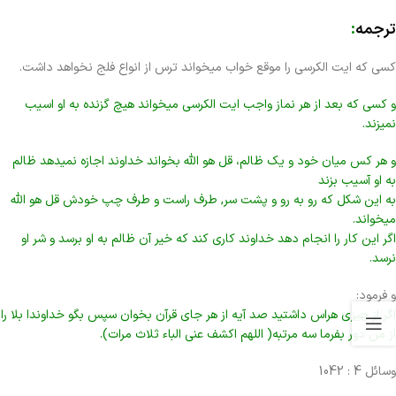
ترجمه
:
کسی که ایت الکرسی را موقع خواب میخواند ترس از انواع فلج نخواهد داشت.
و کسی که بعد از هر نماز واجب ایت الکرسی میخواند هیچ گزنده به او اسیب
نمیزند.
و هر کس میان خود و یک ظالم، قل هو الله بخواند خداوند اجازه نمیدهد ظالم
به او آسیب بزند
به این شکل که رو به رو و پشت سر, طرف راست و طرف چپ خودش قل هو الله
میخواند.
اگر این کار را انجام دهد خداوند کاری کند که خیر آن ظالم به او برسد و شر او
نرسد.
و فرمود:
اگر از چیزی هراس داشتید صد آیه از هر جای قرآن بخوان سپس بگو
خداوندا بلا را
از من دور بفرما سه مرتبه( اللهم اکشف عنی الباء ثلاث مرات).
وسائل 4 : 1042