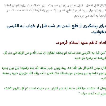
انواع فلج شامل: فلج, ام اس, ای ال اس و تحلیل عضلات. در پژوهشهای استاد
تبریزیان، برای پیشگیری از فلج شدن یک سری راهکارها ارائه شده است که در
اینجا به آنها می پردازیم.
برای پیشگیری از فلج شدن هر شب قبل از خواب ایه الکرسی
بخوانید.
امام کاظم علیه السلام فرمود:
“من قرا ایه الکرسی عند منامه لم یخف الفالج ان شاء الله و من قراها فی دبر کل
فریضه لم یضره ذو حمه
قال: ومن قدم قل هو الله احد بینه وبین جبار منعه الله منه یقرؤها من بين يديه
و من خلفه و عن يمينه و عن شماله فاذا فعل ذلك رزقه الله عزوجل خيره و منعه
شره.
وقال اذا خفت امرا فاقرا ماءة اية من القران من حيث شئت ثم قل اللهم اکشف
عنی الباء ثلاث مرات.”