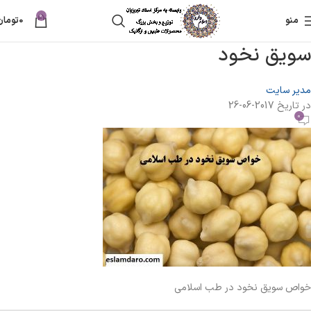
0
منو
0
تومان
سویق نخود
مدیر سایت
در تاریخ 2017-06-26
0
خواص سویق نخود در طب اسلامی