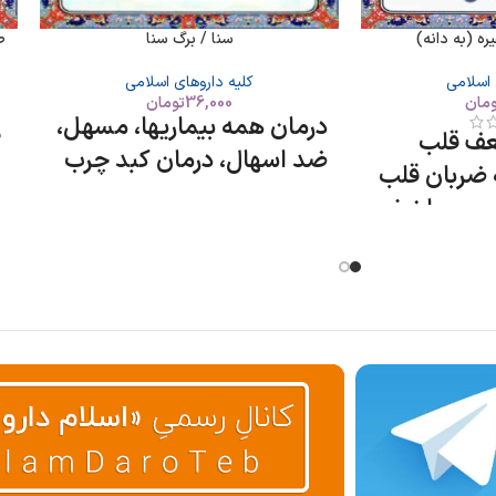
ه (به دانه)
سنا / برگ سنا
ص
 اسلامی
کلیه داروهای اسلامی
ومان
36,000
تومان
درمان همه بیماریها، مسهل،
د
عف قلب
ضد اسهال، درمان کبد چرب
ب
 ضربان قلب
بیعی یا نبض