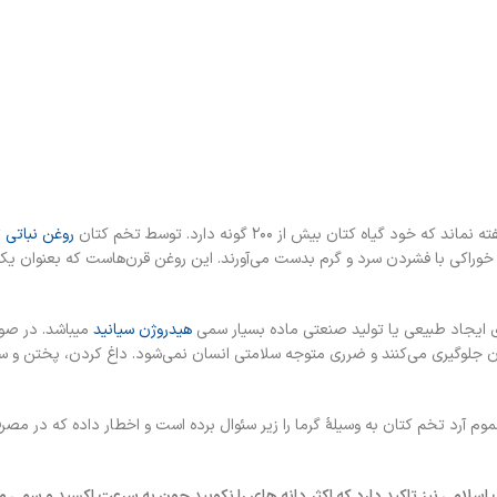
 کتان بیش از ۲۰۰ گونه دارد. توسط تخم کتان
روغن نباتی
ت
 خوراکی با فشردن سرد و گرم بدست می‌آورند. این روغن قرن‌هاست که بعنوان
ی ایجاد طبیعی یا تولید صنعتی ماده بسیار سمی
هیدروژن سیانید
میباشد. در صور
جلوگیری می‌کنند و ضرری متوجه سلامتی انسان نمی‌شود. داغ کردن، پختن و س
نظریه ازبین رفتن سموم آرد تخم کتان به وسیلهٔ گرما را زیر سئوال برده است و اخطار داده که
طب اسلامی نیز تاکید دارد که اکثر دانه های را نکوبید چون به سرعت اکسید و سمی 