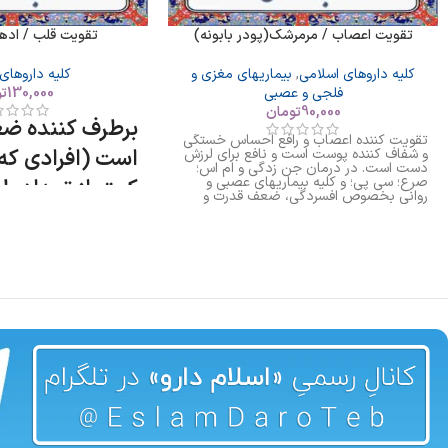
تقویت اعصاب / مرمرشک(پودر بابونه)
تقویت قلب / ادهیر
کلیه داروهای اسلامی
,
بیماریهای مغزی و
کلیه داروهای
فلجی و عصبی
130,000
ت
90,000
تومان
برطرف کننده ض
تقویت کننده اعصاب و رافع احساس خستگی
است (افرادی که
و شفاف کننده پوست است و نافع برای لرزش
دست است. در درمان جن زدگی و ام اس؛
صرع؛ سی پی؛ و کلیه بیماریهای عصبی و
کمتر از تعداد ط
روانی بخصوص افسردگی، ضعف قدرت و
تحرک عضلات، پرش عضلات، پارکینسون
ضعیف دارند)
موثر است.