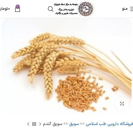
0
منو
0
تومان
بزرگنمایی تصویر
فروشگاه دارویی طب اسلامی
=>
سویق
=>
سویق گندم