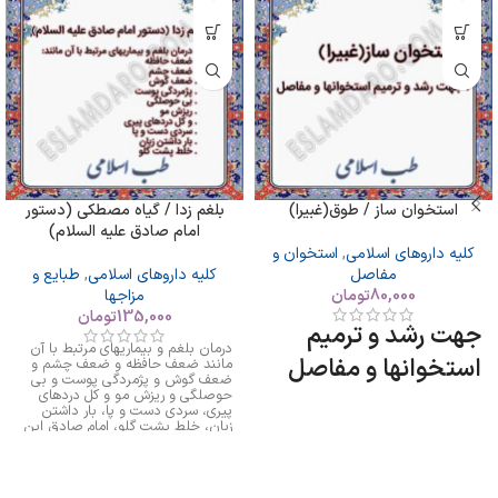
استخوان ساز / طوق(غبیرا)
بلغم زدا / گیاه مصطکی (دستور
امام صادق علیه السلام)
کلیه داروهای اسلامی
,
استخوان و
مفاصل
کلیه داروهای اسلامی
,
طبایع و
80,000
تومان
مزاجها
135,000
تومان
جهت رشد و ترمیم
درمان بلغم و بیماریهای مرتبط با آن
استخوانها و مفاصل
مانند ضعف حافظه و ضعف چشم و
ضعف گوش و پژمردگی پوست و بی
حوصلگی و ریزش مو و کل دردهای
پیری، سردی دست و پا، بار داشتن
زبان، خلط پشت گلو، امام صادق این
را بعنوان داروی بلغم معرفی کرده اند.