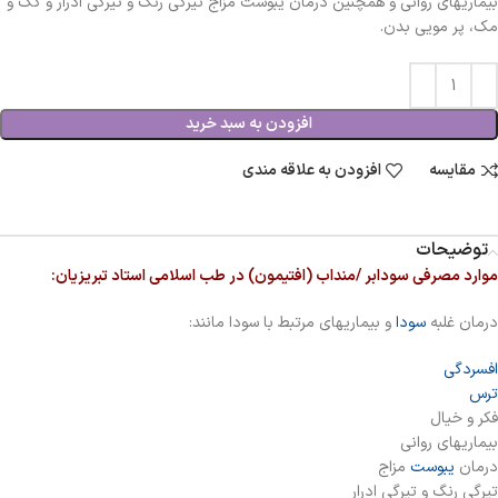
بیماریهای روانی و همچنین درمان یبوست مزاج تیرگی رنگ و تیرگی ادرار و کک و
مک، پر مویی بدن.
افزودن به سبد خرید
مقایسه
افزودن به علاقه مندی
توضیحات
موارد مصرفی سودابر /منداب (افتیمون) در طب اسلامی استاد تبریزیان:
درمان غلبه
سودا
و بیماریهای مرتبط با سودا مانند:
افسردگی
ترس
فکر و خیال
بیماریهای روانی
درمان
یبوست
مزاج
تیرگی رنگ و تیرگی ادرار