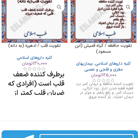
تقویت حافظه / گیاه قمیش (ابن
تقویت قلب / ادهیره (به دانه)
مسعود)
کلیه داروهای اسلامی
کلیه داروهای اسلامی
,
بیماریهای
130,000
تومان
مغزی و فلجی و عصبی
برطرف کننده ضعف
125,000
تومان
قلب است (افرادی که
تقویت کننده حافظه و درمان کمر درد
قطره قطره شدن ادرار، زود انزالی،
ضربان قلب کمتر از
دیسک کمر، و رفع بلغم، و موثر در
درمان اعتیاد، باز کننده عروق
تعداد طبیعی یا نبض
ضعیف دارند)