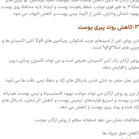
روغن آرگان به دلیل داشتن اولئیک اسید لینولئیک اسید، ویتامین
E
و چربی های
امگا-3 به طور قوی موجب حفظ رطوبت پوست و ایجاد لایه محافظ روی پوست
بهبود خشکی وخارش ناشی از اگزما، نرمی پوست و کاهش التهاب می شود.
3-کاهش روند پیری پوست
این روغن غنی از اسیدهای چرب، اسکوالن، ویتامین های
A
وE
.
آنتی اکسیدان ها و
چربی های امگا3و6و9 است.
روغن آرگان یک آنتی اکسیدان طبیعی است و می تواند اکسیژن رسانی درون
سلولی را افزایش دهد.
این عمل منجر به خنثی شدن رادیکال های آزاد و حفظ نرمی بافت ها می شود.
از این رو روغن آرگان می تواند موجب بهبود الاستیسیته و نرمی پوست، هیدراته
شدن پوست و تسریع فرایندهای ترمیمی پوست و کاهش اثر مخرب رادیکال های
آزاد شده و روند پیری پوست را کاهش می دهد.
مطالعات نشان می دهد استفاده منظم از روغن آرگان موجب
کاهش عمق چروک ها