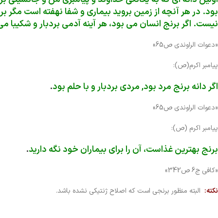
بود. در هر آنچه از زمین بروید بیماری و شفا نهفته است مگر بر
نیست. اگر برنج انسان می بود، هر آینه آدمی بردبار و شکیبا م
«دعوات الراوندی ص65»
پیامبر اکرم(ص):
اگر دانه برنج مرد بود, مردی بردبار و با حلم بود
.
«دعوات الراوندی ص65»
پیامبر اکرم (ص):
برنج بهترین غذاست، آن را برای بیماران خود نگه دارید
.
«کافی ج6 ص342»
نکته:
البته منظور برنجی است که اصلاح ژنتیکی نشده باشد.