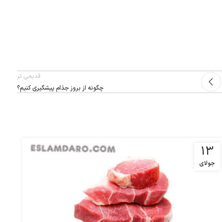
قدیمی تر
چگونه از بروز جذام پیشگیری کنیم؟
4
13
جولای
د