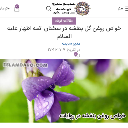
0
منو
0
تومان
مقالات کوتاه
خواص روغن گل بنفشه در سخنان ائمه اطهار علیه
السلام
مدیر سایت
در تاریخ 2017-11-17
0