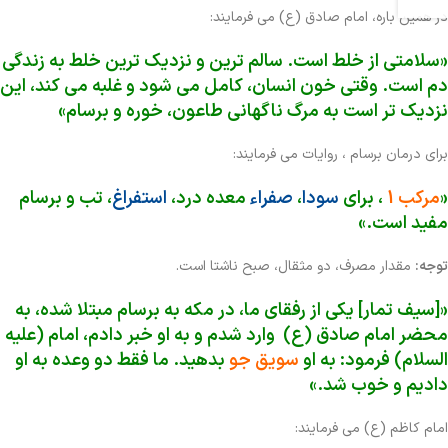
در همین باره، امام صادق (ع) می فرمایند:
«سلامتی از خلط است. سالم ترین و نزدیک ترین خلط به زندگی
دم است. وقتی خون انسان، کامل می شود و غلبه می کند، این
نزدیک تر است به مرگ ناگهانی طاعون، خوره و برسام»
برای درمان برسام ، روایات می فرمایند:
«
مرکب 1
، برای
سودا
،
صفراء
معده درد،
استفراغ
، تب و برسام
مفید است.»
توجه:
مقدار مصرف، دو مثقال، صبح ناشتا است.
«[سيف تمار] یکی از رفقای ما، در مکه به برسام مبتلا شده، به
محضر امام صادق (ع) وارد شدم و به او خبر دادم، امام (علیه
السلام) فرمود: به او
سویق جو
بدهید. ما فقط دو وعده به او
دادیم و خوب شد.»
امام کاظم (ع) می فرمایند: