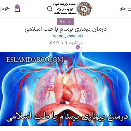
0
منو
0
تومان
بیماریها
درمان بیماری برسام با طب اسلامی
wendi_kowalski
در تاریخ 2021-12-15
0