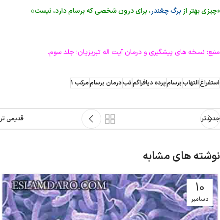
«
چیزی بهتر از
برگ چغندر
، برای درون شخصی که برسام دارد، نیست»
منبع: نسخه های پیشگیری و درمان آیت اله تبریزیان؛ جلد سوم.
استفراغ
التهاب
برسام
پرده دیافراگم
تب
درمان برسام
مرکب 1
جدیدتر
قدیمی تر
نوشته های مشابه
10
دسامبر