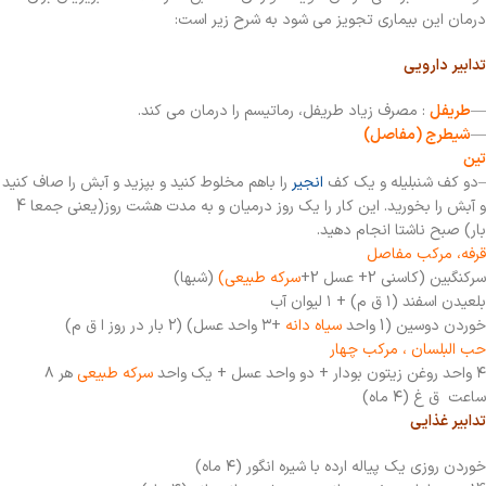
درمان این بیماری تجویز می شود به شرح زیر است:
تدابیر دارویی
—
طریفل
: مصرف زیاد طریفل، رماتیسم را درمان می کند.
—
شیطرج (مفاصل)
تین
–دو کف شنبلیله و یک کف
انجیر
را باهم مخلوط کنید و بپزید و آبش را صاف کنید
و آبش را بخورید. این کار را یک روز درمیان و به مدت هشت روز(یعنی جمعا 4
بار) صبح ناشتا انجام دهید.
قرفه، مرکب مفاصل
سرکنگبین (کاسنی 2+ عسل 2+
سرکه طبیعی)
(شبها)
بلعیدن اسفند (۱ ق م) + ۱ لیوان آب
خوردن دوسین (1 واحد
سیاه دانه
+۳ واحد عسل) (۲ بار در روز ا ق م)
حب البلسان ، مرکب چهار
۴ واحد روغن زیتون بودار + دو واحد عسل + یک واحد
سرکه طبیعی
هر ۸
ساعت ق غ (۴ ماه)
تدابیر غذایی
خوردن روزی یک پیاله ارده با شیره انگور (۴ ماه)