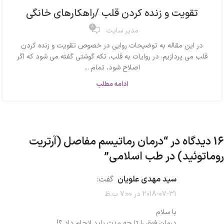
تقویت و زنده کردن قلب /راهکارهای خانگی
8
مدیر سایت
در این مقاله به توضیحات روایی در خصوص تقویت و زنده کردن
قلب می پردازیم. در روایات به قلب، تکه گوشتی گفته می شود که اگر
اصلاح شود، تمام ...
ادامه مطلب
16 دیدگاه در “
درمان رماتیسم مفاصل (آرتریت
روماتوئید) در طب اسلامی
”
سید مهدی علویان
گفت:
2018-07-31 در 7:00 ب.ظ
با سلام
درمان فوق را تا چه مدت باید انجام داد ؟!