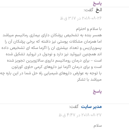
پاسخ
ا.خ
گفت:
2018-08-26 در 3:17 ق.ظ
با سلام و احترام
همسر بنده به تشخیص پزشکان دارای بیماری رماتیسم میباشد
اما همزمان مشکلات پوستی نیز داشته که برخی پزشکان آن را
پسوریازیس و تعداد بیشتری ان را اگزما سکه ای تشخیص داده
اند همچنین تیروئید نیز دارد و نودول در تروئید تشکیل شده
است – برای درمان روماتیسم داروی سالازوپرین تجویز شده
است و برای درمان اگزما نیز داروهای کرمی حاوی کورتون
با توجه به عوارض داروهای شیمیایی راه حل شما در این باره چه
میباشد با تشکر
پاسخ
مدیر سایت
گفت:
2018-08-27 در 4:47 ق.ظ
سلام