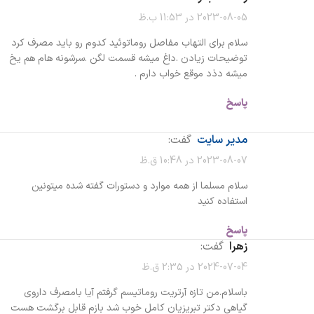
2023-08-05 در 11:53 ب.ظ
سلام برای التهاب مفاصل روماتوئید کدوم رو باید مصرف کرد
توضیحات زیادن .داغ میشه قسمت لگن .سرشونه هام هم یخ
میشه دذد موقع خواب دارم .
پاسخ
مدیر سایت
گفت:
2023-08-07 در 10:48 ق.ظ
سلام مسلما از همه موارد و دستورات گفته شده میتونین
استفاده کنید
پاسخ
زهرا
گفت:
2024-07-04 در 2:35 ق.ظ
باسلام.من تازه آرتریت روماتیسم گرفتم آیا بامصرف داروی
گیاهی دکتر تبریزیان کامل خوب شد بازم قابل برگشت هست