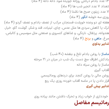
14 عدد بادام درختی روزانه جویده شود دانه دانه (۴ ماه)
تعداد ۷ عدد انجیر شب ها (۴ ماه)
۷ عدد زیتون صبح ها ناشتا (۴ ماه)
روزی سه خوشه
انگور
(۴ ماه)
هفته ای دو وعده خورشت فسنجان مرکب از نصف بادام و نصف گردو (۴ ماه)
ترک یا کاهش سردی ها مثل عدس، چای، لبنیات، قند و شکر، گوشت گاو، خیار،
هندوانه، پرتقال، نارنگی، و غذاهای کنسروی و صنعتی مثل سوسیس و کالباس،
مرغ،
ماهی
و
برنج
(۴ ماه)
تدابیر یداوی
ماساژ
با روغن بادام تلخ و بنفشه (۴۰ شب)
بادکش اطراف مچ دست یک شب در میان در ۲۱ مرحله
ماساژ با روغن سیاه دانه
آفتاب گیری
روغن مالی با روغن کنجد برای دردهای روماتیسمی
قرار دادن پا در ماسه آفتاب خورده روزی یک ربع
تدابیر پیش گیری
خودداری از خواب زیاد و تحرک داشتن مانند پیاده روی
رماتیسم مفاصل