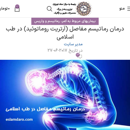
0
منو
0
تومان
بیماریهای مربوط به کمر، رماتیسم و واریس
درمان رماتیسم مفاصل (آرتریت روماتوئید) در طب
اسلامی
مدیر سایت
در تاریخ 2017-06-27
16