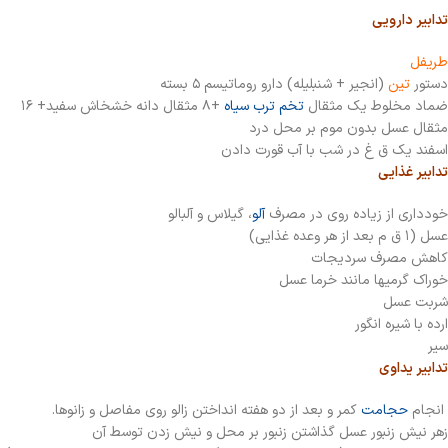
تدابیر دارویی
طریفل
دستور
تین
(انجیر + شنبلیله) دارو روماتیسم ۵ بسته
ضماد مخلوط یک مثقال
تخم ترب سیاه
+۸ مثقال دانه خشخاش سفید+ ۱۶
مثقال عسل بدون موم بر محل درد
اسفند یک ق غ در شب با آب قورت دادن
تدابیر غذایی
خودداری از زیاده روی در مصرف
آلو
، گیلاس و آلبالو
عسل (۱ ق م بعد از هر وعده غذایی)
کاهش مصرف سردیجات
خوراک گرمیها مانند خرما عسل
شربت عسل
ارده با شیره انگور
سیر
تدابیر یداوی
انجام
حجامت
کمر و بعد از دو هفته انداختن زالو روی مفاصل و زانوها.
زهر نیش زنبور عسل گذاشتن زنبور بر محل و نیش زدن توسط آن