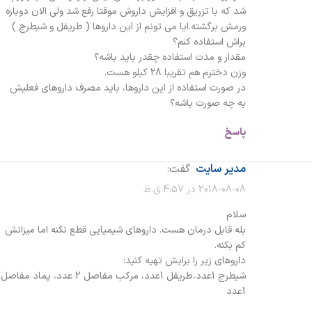
شد که با تزریق و افزایش داروش موقتا رفع شد ولی الان دوباره
ورمش برگشته.ایا می تونم از این داروها ( طریفل و شیطرج )
براش استفاده کنم؟
مقدار و مدت استفاده چقدر باید باشه؟
وزن دخترم هم تقریبا ۲۸ کیلو هست.
در صورت استفاده از این داروها، باید مصرف داروهای فعلیش
به چه صورت باشه؟
پاسخ
مدیر سایت
گفت:
2018-08-08 در 4:57 ق.ظ
سلام
بله قابل درمان هست. داروهای شیمیایی قطع نکنه اما میزانش
کم بکنه.
داروهای زیر را برایش تهیه کنید:
شیطرج 1عدد،طریفل 1عدد، مرکب مفاصل 2 عدد، پماد مفاصل
1عدد