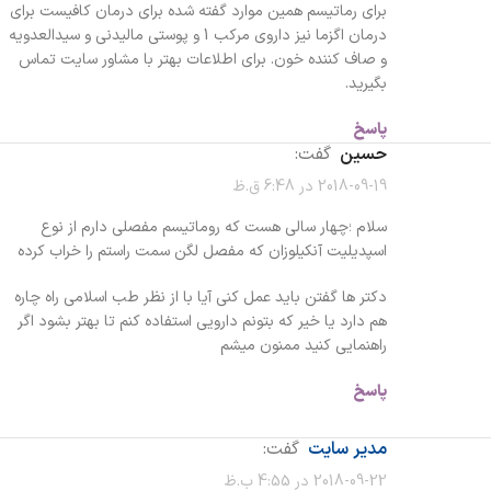
برای رماتیسم همین موارد گفته شده برای درمان کافیست برای
درمان اگزما نیز داروی مرکب 1 و پوستی مالیدنی و سیدالعدویه
و صاف کننده خون. برای اطلاعات بهتر با مشاور سایت تماس
بگیرید.
پاسخ
حسین
گفت:
2018-09-19 در 6:48 ق.ظ
سلام ؛چهار سالی هست که روماتیسم مفصلی دارم از نوع
اسپدیلیت آنکیلوزان که مفصل لگن سمت راستم را خراب کرده
دکتر ها گفتن باید عمل کنی آیا با از نظر طب اسلامی راه چاره
هم دارد یا خیر که بتونم دارویی استفاده کنم تا بهتر بشود اگر
راهنمایی کنید ممنون میشم
پاسخ
مدیر سایت
گفت:
2018-09-22 در 4:55 ب.ظ