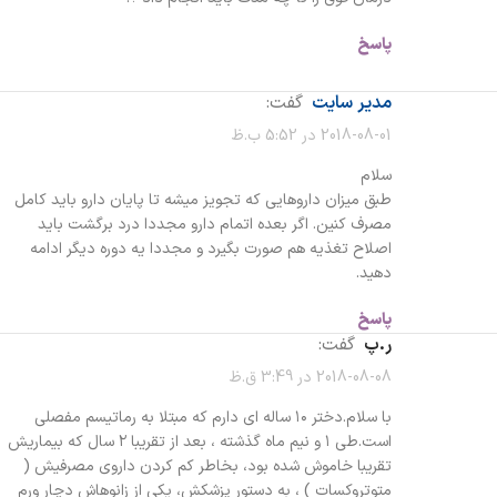
پاسخ
مدیر سایت
گفت:
2018-08-01 در 5:52 ب.ظ
سلام
طبق میزان داروهایی که تجویز میشه تا پایان دارو باید کامل
مصرف کنین. اگر بعده اتمام دارو مجددا درد برگشت باید
اصلاح تغذیه هم صورت بگیرد و مجددا یه دوره دیگر ادامه
دهید.
پاسخ
ر.پ
گفت:
2018-08-08 در 3:49 ق.ظ
با سلام.دختر ۱۰ ساله ای دارم که مبتلا به رماتیسم مفصلی
است.طی ۱ و نیم ماه گذشته ، بعد از تقریبا ۲ سال که بیماریش
تقریبا خاموش شده بود، بخاطر کم کردن داروی مصرفیش (
متوتروکسات ) ، به دستور پزشکش، یکی از زانوهاش دچار ورم