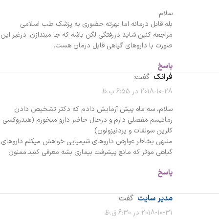
سلام
بله قابل درمانه اما بهرته حضوری به پزشک طب اسلامی
مراجعه کنین شاید دررفتگی لگن باشه که جا میندازن. درغیر این
صورت با داروهای گیاهی قابل درمان هست.
پاسخ
فرانک
گفت:
2018-10-28 در 6:55 ب.ظ
سلام، سه ماه پیش آزمایش دادم که دکتر تشخیص دادن
رماتیسم مفصلی دارم و درحال حاضر دارو میخورم (هیدروکسی
کلرین سولفات و پردنیزولون)
منتهی بخاطر عوارض داروهای شیمیایی خواهش میکنم داروهای
گیاهی موثر که مانع پیشرفت بیماری بشه معرفی کنید.ممنون
پاسخ
مدیر سایت
گفت:
2018-10-31 در 6:30 ق.ظ