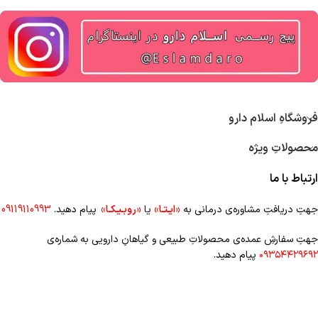
فروشگاهِ اسلام دارو
محصولاتِ ویژه
ارتباط با ما
جهتِ دریافتِ مشاوره‌ی درمانی به
«ایـتـا»
یا
«روبـیـکـا»
پیام دهید.
09119110993
جهتِ سفارشِ عمده‌‌ی محصولاتِ طبیعی و گیاهانِ دارویی به شماره‌ی
۰۹۳۵۴۴۲۹۶۹۲
پیام دهید.