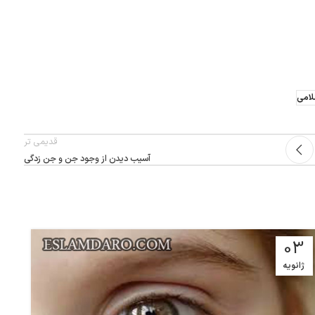
امی
قدیمی تر
آسیب دیدن از وجود جن و جن زدگی
8
03
ژانویه
د