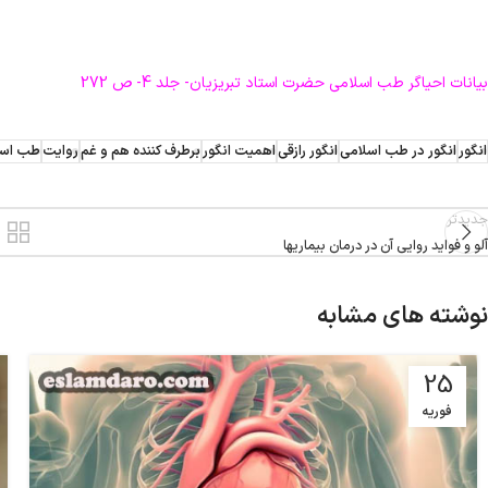
بیانات احیاگر طب اسلامی حضرت استاد تبریزیان- جلد 4- ص 272
انگور
انگور در طب اسلامی
انگور رازقی
اهمیت انگور
برطرف کننده هم و غم
روایت
طب اسل
جدیدتر
آلو و فواید روایی آن در درمان بیماریها
نوشته های مشابه
25
فوریه