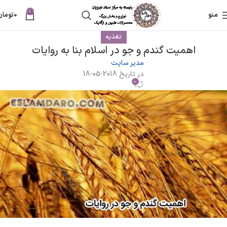
0
منو
0
تومان
تغذیه
اهمیت گندم و جو در اسلام بنا به روایات
مدیر سایت
در تاریخ 2018-05-18
0