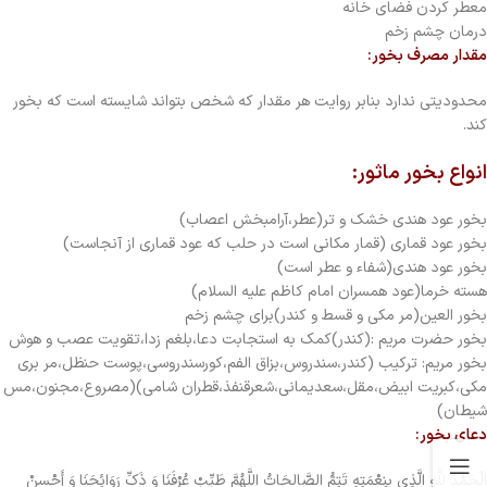
معطر کردن فضای خانه
درمان چشم زخم
مقدار مصرف بخور:
محدودیتی ندارد بنابر روایت هر مقدار که شخص بتواند شایسته است که بخور
کند.
انواع بخور ماثور:
بخور عود هندی خشک و تر(عطر،آرامبخش اعصاب)
بخور عود قماری (قمار مكانى است در حلب كه عود قمارى‏ از آنجاست‏)
بخور عود هندی(شفاء و عطر است)
هسته خرما(عود همسران امام کاظم علیه السلام)
بخور العین(مر مکی و قسط و کندر)برای چشم زخم
بخور حضرت مریم :(کندر)کمک به استجابت دعا،بلغم زدا،تقویت عصب و هوش
بخور مریم: ترکیب (کندر،سندروس،بزاق الفم،کورسندروسی،پوست حنظل،مر بری
مکی،کبریت ابیض،مقل،سعدیمانی،شعرقنفذ،قطران شامی)(مصروع،مجنون،مس
شیطان)
دعای بخور:
الْحَمْدُ لِلَّهِ الَّذِي بِنِعْمَتِهِ تَتِمُّ الصَّالِحَاتُ اللَّهُمَّ طَيِّبْ عُرْفَنَا وَ ذَكِّ رَوَائِحَنَا وَ أَحْسِنْ