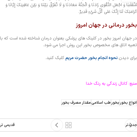
مُنْقَلَبَنَا وَ اجْعَلِ التَّقْوَى زَادَنَا وَ الْجَنَّةَ مَعَادَنَا وَ لَا تُفَرِّقْ بَيْنَنَا وَ بَيْنَ عَافِيَتِكَ إِيَّانَا وَ
كَرَامَتِكَ لَنَا إِنَّكَ عَلى‏ كُلِّ شَيْ‏ءٍ قَدِيرٌ.
بخور درمانی در جهان امروز
در جهان امروز بخور در کلینک های پزشکی بعنوان درمان شناخته شده است که با
تعبیه اتاق های مخصوص بخور این روش اجرا می شود.
برای دیدن
نحوه انجام بخور حضرت مریم
کلیک کنید.
منبع: کانال زندگی به رنگ خدا
انواع بخور
بخور
طب اسلامی
مقدار مصرف بخور
جدیدتر
قدیمی تر