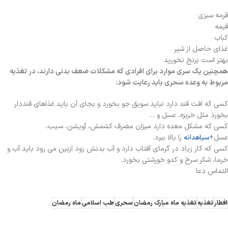
قرمه سبزی
قیمه
کباب
غذای حاصل از شیر
بهتر است برنج نخورید
همچنین یک سری موارد برای افرادی که مشکلات ضعف بدنی دارند، در تغذیه
مربوط به وعده سحری باید رعایت شود:
کسی که افت قند دارد نباید سویق جو بخورد و بجای آن باید غذاهای قنددار
بخورد مثل خربزه، عسل و …
کسی که مشکل معده دارد میزان مصرف کشمش، آویشن، سیب،
عسل+
سیاهدانه
را بالا ببرد.
کسی که کار زیاد در گرمای آفتاب دارد و آب بدنش زود ازبین می رود باید آب و
خرما، شکر سرخ و کدو خورشتی بخورد.
التماس دعا
افطار
تغذیه
تغذیه ماه مبارک رمضان
سحری
طب اسلامی
ماه رمضان