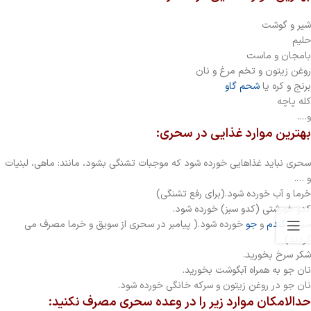
شیر و گوشت
حلیم
بامجان و ماست
روغن زیتون و تخم مرغ و نان
برنج و کره یا
شحم گاو
کله پاچه
و….
بهترین موارد غذایی در سحری:
سحری نباید غذاهایی خورده شود که موجبات تشنگی بشود، مانند: ماهی، لبنیات
و ….
خرما و آب خورده شود.(برای رفع تشنگی)
کدو خورشتی (کدو سبز) خورده شود.
سویق
گندم
و
جو
خورده شود.( پیامبر در سحری از سویق و خرما مصرف می
کردند)
شکر سرخ بخورید.
نان جو به همراه آبگوشت بخورید.
نان جو در روغن زیتون و سرکه خانگی خورده شود.
حدالامکان موارد زیر را در وعده سحری مصرف نکنید: