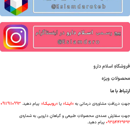
فروشگاهِ اسلام دارو
محصولاتِ ویژه
ارتباط با ما
جهتِ دریافتِ مشاوره‌ی درمانی به
«ایـتـا»
یا
«روبـیـکـا»
پیام دهید.
09119110993
جهتِ سفارشِ عمده‌‌ی محصولاتِ طبیعی و گیاهانِ دارویی به شماره‌ی
۰۹۳۵۴۴۲۹۶۹۲
پیام دهید.