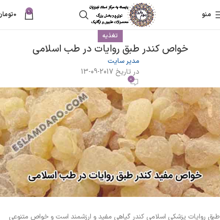
0
منو
0
تومان
تغذیه
خواص کندر طبق روایات در طب اسلامی
مدیر سایت
در تاریخ 2017-09-13
0
طبق روایات پزشکی اسلامی کندر گیاهی مفید و ارزشمند است و خواص متنوعی