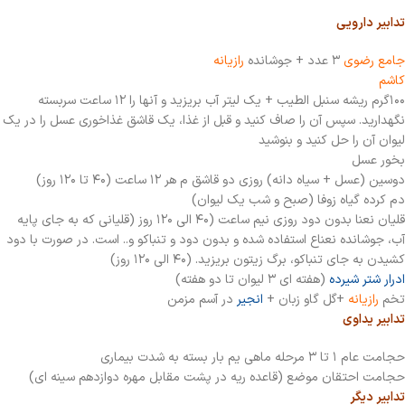
تدابیر دارویی
جامع رضوی
۳ عدد + جوشانده
رازیانه
کاشم
۱۰۰گرم ریشه سنبل الطیب + یک لیتر آب بریزید و آنها را ۱۲ ساعت سربسته
نگهدارید. سپس آن را صاف کنید و قبل از غذا، یک قاشق غذاخوری عسل را در یک
لیوان آن را حل کنید و بنوشید
بخور عسل
دوسین (عسل + سیاه دانه) روزی دو قاشق م هر ۱۲ ساعت (۴۰ تا ۱۲۰ روز)
دم کرده گیاه زوفا (صبح و شب یک لیوان)
قلیان نعنا بدون دود روزی نیم ساعت (۴۰ الی ۱۲۰ روز (قلیانی که به جای پایه
آب، جوشانده نعناع استفاده شده و بدون دود و تنباکو و.. است. در صورت با دود
کشیدن به جای تنباکو، برگ زیتون بریزید. (۴۰ الی ۱۲۰ روز)
ادرار شتر شیرده
(هفته ای ۳ لیوان تا دو هفته)
تخم
رازیانه
+گل گاو زبان +
انجیر
در آسم مزمن
تدابیر یداوی
حجامت عام ۱ تا ۳ مرحله ماهی یم بار بسته به شدت بیماری
حجامت احتقان موضع (قاعده ریه در پشت مقابل مهره دوازدهم سینه ای)
تدابیر دیگر