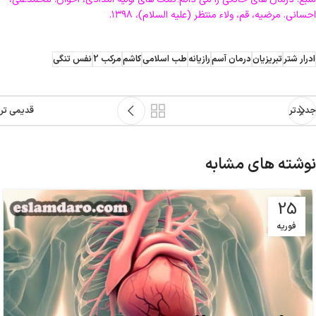
احسانی. مرضیه، قم، ولاء منتظر (علیه السلام)، ۱۳۹۸.
ادرار شتر
تبریزیان
درمان آسم
رازیانه
طب اسلامی
کاشم
مرکب 2
نفس تنگی
جدیدتر
قدیمی تر
نوشته های مشابه
25
فوریه