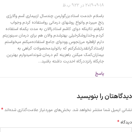
2019-09-18 در 9:22 ب.ظ
باسلام خدمت استادبزرگوارمن چندسال ازبیماری آسم وآلارژی
رنج میبردم وانواع روشهای درمانی رواستفاده کردم وجواب
نگرفتم تااینکه دوای کاشم استادراالان به مدت یکماه استفاده
کردم وخداروشکرخیلی بهترشدم والان هم برای درمان سینوزیتم
دارم ازقطره مرزنجوس وودوای جامع استفاده‌میکنم میخواستم
ازاستادگرانقدرتشکرکنم که باتولیدمحصولات گیاهی به
بیماران‌کمک میکنن باهزینه کم درمان شوندامیدوارم بهترین
جایگاه رانزددرگاه احدیت داشته باشید…
پاسخ
دیدگاهتان را بنویسید
*
نشانی ایمیل شما منتشر نخواهد شد.
بخش‌های موردنیاز علامت‌گذاری شده‌اند
*
دیدگاه