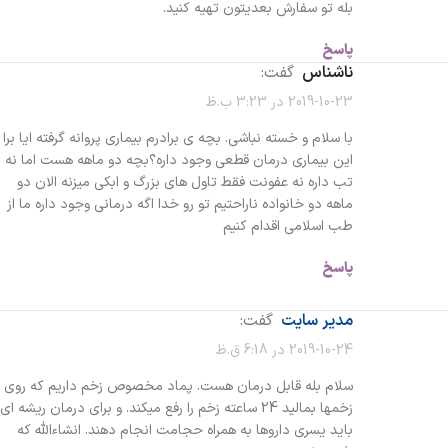
بله تو سفارش بعدیتون تهیه کنید.
پاسخ
ناشناس
گفت:
2019-10-23 در 3:23 ب.ظ
با سلام و خسته نباشی. بچه ی برادرم بیماری پروانه گرفته ایا برا
این بیماری درمان قطعی وجود داره؟بچه دو ماهه هست اما نه
تب داره نه عفونت فقط تاول های بزرگ و ابکی میزنه الان دو
ماهه دو خانواده ناراحتیم تو رو خدا اگه درمانی وجود داره ما از
طب اسلامی اقدام کنیم
پاسخ
مدیر سایت
گفت:
2019-10-24 در 6:18 ق.ظ
سلام بله قابل درمان هست. پماد مخصوص زخم داریم که روی
زخمها بمالید 24 ساعته زخم را رفع میکند. و برای درمان ریشه ای
باید یسری داروها به همراه حجامت انجام دهند. انشاءالله که