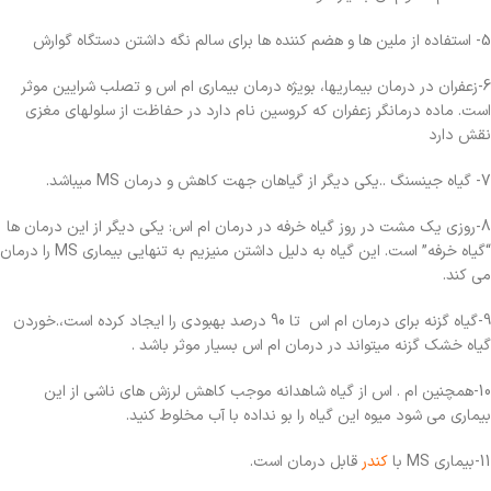
5- استفاده از ملین ها و هضم کننده ها برای سالم نگه داشتن دستگاه گوارش
6-زعفران در درمان بیماریها، بویژه درمان بیماری ام اس و تصلب شرایین موثر
است. ماده درمانگر زعفران که کروسین نام دارد در حفاظت از سلولهای مغزی
نقش دارد
7- گیاه جینسنگ ..یکی دیگر از گیاهان جهت کاهش و درمان MS میباشد.
8-روزی یک مشت در روز گیاه خرفه در درمان ام اس: یکی دیگر از این درمان ها
“گیاه خرفه” است. این گیاه به دلیل داشتن منیزیم به تنهایی بیماری MS را درمان
می کند.
9-گیاه گزنه برای درمان ام اس تا 90 درصد بهبودی را ایجاد کرده است،.خوردن
گیاه خشک گزنه میتواند در درمان ام اس بسیار موثر باشد .
10-همچنین ام . اس از گیاه شاهدانه موجب کاهش لرزش های ناشی از این
بیماری می شود میوه این گیاه را بو نداده با آب مخلوط کنید.
11-بیماری MS با
کندر
قابل درمان است.