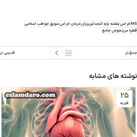
MS
ام اس
بنفشه پایه کنجد
تبریزیان
درمان ام اس
سویق جو
طب اسلامی
قطره مرزنجوش جامع
جدیدتر
قدیمی تر
نوشته های مشابه
25
فوریه