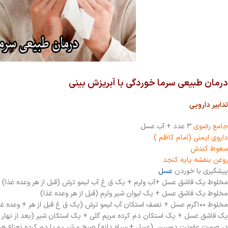
درمان طبیعی سرما خوردگی با آبریزش بینی
تدابیر دارویی
جامع رضوی
۳ عدد + آب عسل
داروی ایمنی (امام کاظم )
سعوط کندش
روغن بنفشه پایه کنجد
پیشگیری با خوردن
عسل
مخلوط یک قاشق عسل +آب ولرم + یک ق غ آب لیمو ترش (قبل از هر وعده غذا)
مخلوط یک قاشق عسل + یک لیوان شیر ولرم (قبل از هر وعده غذا)
مخلوط ۱۰۰گرم عسل + نصف استکان آب لیمو ترش (یک ق غ قبل از هر + وعده غذا)
یک قاشق عسل + یک استکان دم کرده مریم گلی + یک استکان شیر (بعد از نهار و
در صورت عفونت دوسین (عسل + سیاه دانه) صبح و شب و یا دم کرده نعناع هر ۴ ساعت یک با