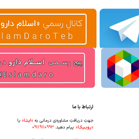
ارتباط با ما
جهتِ دریافتِ مشاوره‌ی درمانی به
«ایـتـا»
یا
«روبـیـکـا»
پیام دهید.
09119110993