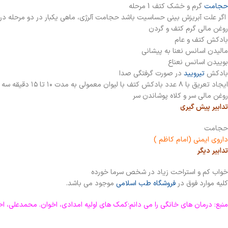
حجامت
گرم و خشک کتف 1 مرحله
اگر علت آبریزش بینی حساسیت باشد حجامت آلرژی، ماهی یکبار در دو مرحله در 
روغن مالی گرم کتف و گردن
بادکش کتف و عام
مالیدن اسانس نعنا به پیشانی
بوییدن اسانس نعناع
بادکش
تیرویید
در صورت گرفتگی صدا
ایجاد تعريق با ۸ عدد بادکش کتف با لیوان معمولی به مدت ۱۰ تا ۱۵ دقیقه سه روز پی در پی
روغن مالی سر و کلاه پوشاندن سر
تدابیر پیش گیری
حجامت
داروی ایمنی (امام کاظم )
تدابیر دیگر
خواب کم و استراحت زیاد در شخص سرما خورده
کلیه موارد فوق در
فروشگاه طب اسلامی
موجود می باشد.
منبع: درمان های خانگی را می دانم؛کمک های اولیه امدادی، اخوان. محمدعلی، احسانی.