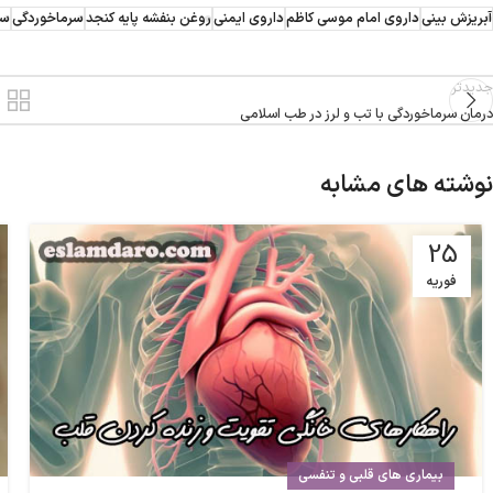
آبریزش بینی
داروی امام موسی کاظم
داروی ایمنی
روغن بنفشه پایه کنجد
سرماخوردگی
سع
جدیدتر
درمان سرماخوردگی با تب و لرز در طب اسلامی
نوشته های مشابه
25
فوریه
بیماری های قلبی و تنفسی