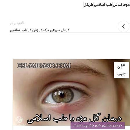
وط کندش
طب اسلامی
طریفل
قدیمی تر
درمان طبیعی ترک در زبان در طب اسلامی
8
03
ژانویه
د
درمان بیماری های چشم و صورت