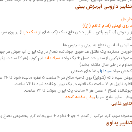
تدابیر دارویی آبریزش بینی
طریفل
داروی ایمنی (امام کاظم (ع))
زیر دوش آب گرم رفتن یا قرار دادن تاج نمک (کیسه ای از
نمک دریا
) بر روی سر،
کند.
مالیدن اسانس نعناع به بینی و سینوس ها
خوردن دمکرده یک قاشق غذاخوری جوشانده نعناع در یک لیوان آب جوش هر چهار
مصرف ترکیبی از سه واحد عسل + یک واحد
سیاه دانه
مداوم در طی سال داشته باشد)
کاهش مواد
سودا زا
و غذاهای صنعتی
روغن سیاه دانه (شونیز) روی ناحیه ملاج هر ۴ ساعت ۵ قطره مالیده شود تا ۲۴ ساعت .
قطره نازیل هر ۷ ساعت یک قطره در یک بینی چکانده شود تا ۷۲ ساعت.
جوشانده نعناع + عسل هر ۷ ساعت یک لیوان بنوشد تا ۷۲ ساعت.
روغن مالی ملاج سر با
روغن بنفشه کنجد
تدابیر غذایی
مصرف سوپ گرم مرکب از گندم + جو + نخود + سبزیجات گرم بخصوص نعناع و 
تدابیر یداوی