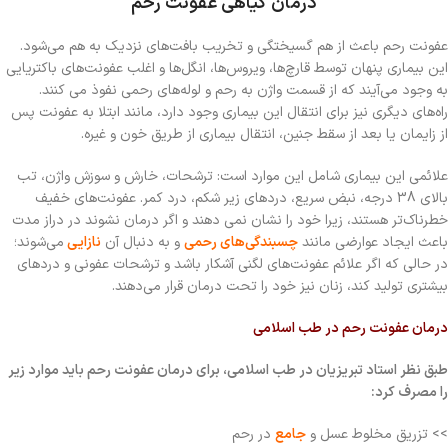
درمان گیاهی عفونت رحم
عفونت رحم باعث از هم گسیختگی و تخریب بافت‌های نزدیک به هم می‌شود.
این بیماری پنهان توسط قارچ‌ها، ویروس‌ها، انگل‌ها و اغلب عفونت‌های باکتریایی
به وجود می‌آیند که از قسمت‌ واژن به رحم و لوله‌های رحمی نفوذ می کنند.
راه‌های دیگری نیز برای انتقال این بیماری وجود دارد، مانند ابتلا به عفونت پس
از زایمان یا بعد از سقط جنین، انتقال بیماری از طریق خون و
غیره
.
علائمی این بیماری شامل این موارد است: ترشحات، خارش و سوزش واژن، تب
بالای 38 درجه، نبض سریع، دردهای زیر شکم، درد کمر. عفونت‌های خفیف
خطرناک‌تر هستند، زیرا خود را نشان نمی دهند و اگر درمان نشوند در دراز مدت
باعث ایجاد عوارضی مانند
چسبندگی‌های رحمی
و به دنبال آن
نازایی
می‌شوند؛
در حالی که اگر علائم عفونت‌های لگنی آشکار باشد و ترشحات عفونی و دردهای
بیشتری تولید کند، زنان نیز خود را تحت درمان قرار می‌دهند.
درمان عفونت رحم در طب اسلامی
طبق نظر استاد تبریزیان در طب اسلامی، برای درمان عفونت رحم باید موارد زیر
را مصرف کرد:
>> تزریق مخلوط عسل و
جامع
در رحم