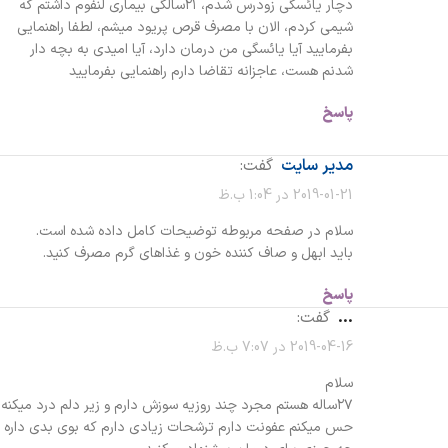
دچار یائسگی زودرس شدم، ۲۱سالگی بیماری لنفوم داشتم که
شیمی کردم، الان با مصرف قرص پریود میشم، لطفا راهنمایی
بفرمایید آیا یائسگی من درمان دارد، آیا امیدی به بچه دار
شدنم هست، عاجزانه تقاضا دارم راهنمایی بفرمایید
پاسخ
مدیر سایت
گفت:
2019-01-21 در 1:04 ب.ظ
سلام در صفحه مربوطه توضیحات کامل داده شده است.
باید ابهل و صاف کننده خون و غذاهای گرم مصرف کنید.
پاسخ
...
گفت:
2019-04-16 در 7:07 ب.ظ
سلام
۲۷ساله هستم مجرد چند روزیه سوزش دارم و زیر دلم درد میکنه
حس میکنم عفونت دارم ترشحات زیادی دارم که بوی بدی داره