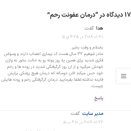
17 دیدگاه در “
درمان عفونت رحم
”
هدا
گفت:
2018-01-20 در 4:25 ق.ظ
باسلام و وقت بخیر .
مادر شوهرم 32 سال هست ک بیماری اعصاب دارند و وسواس
فکری شدید برای همین یه روز پونه رو به حالت بخور به واژن
خودش میگیرد و از ان روز گرگرفتگی شدید در روده ها و رحم
خود حس میکند الان دوساله که درمان هیچ پزشکی برایش
فایده نداشته.لطفا بفرمایید درمان گرگرفتگی رحم و روده هایش
چیست.
پاسخ
مدیر سایت
گفت:
2018-01-22 در 6:10 ب.ظ