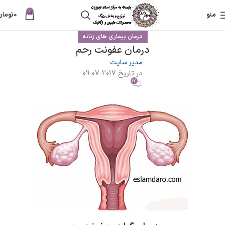
0
منو
0
تومان
درمان بیماری های زنانه
درمان عفونت رحم
مدیر سایت
در تاریخ 2017-07-09
17