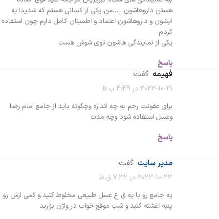
هستن داروهاشون……من یکی از کسانی هستم که شدیدا به
ایشون و داروهاشون اعتماد و اطمینان کامل دارم چون استفاده
کردم
یکی از نمایندگی هاشون توی شوش هست
پاسخ
فهیمه
گفت:
2023-10-21 در 4:49 ب.ظ
برای عفونت رحم به چه اندازه وچگونه باید از جامع امام رضا
وعسل استفاده شود وچه مدت
پاسخ
مدیر سایت
گفت:
2023-10-23 در 7:32 ق.ظ
یه جامع رو با یه ق غ عسل طبیعی مخلوط کنید و کمی ازش رو
پنبه اغشته کنید و شب موقع خواب در واژن بزارید