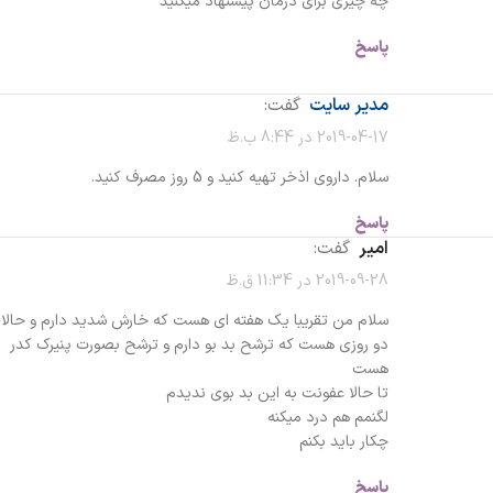
چه چیزی برای درمان پیشنهاد میکنید
پاسخ
مدیر سایت
گفت:
2019-04-17 در 8:44 ب.ظ
سلام. داروی اذخر تهیه کنید و 5 روز مصرف کنید.
پاسخ
امیر
گفت:
2019-09-28 در 11:34 ق.ظ
سلام من تقریبا یک هفته ای هست که خارش شدید دارم و حالا
دو روزی هست که ترشح بد بو دارم و ترشح بصورت پنیرک کدر
هست
تا حالا عفونت به این بد بوی ندیدم
لگنمم هم درد میکنه
چکار باید بکنم
پاسخ