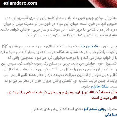
منظور از بیماری
چربی خون
بالا رفتن مقدار کلسترول و یا
تری گلیسرید
از مقدار
طبیعی آنها در خون است. میزان این مواد در خون در اثر مصرف بیش از میزان
مورد نیاز مواد غذایی یا بروز اختلال در سوخت و ساز چربی، افزایش خواهد یافت.
مقدار مناسب کلسترول کمتر از 200 میلی گرم در دسی لیتر است.
چربی خون و
قندخون بالا
و همچنین غلظت بالای خون سبب مورمور شدن، گزگز
و خواب رفتگی در پا خواهد شد و به هنگام خواب، کف پا بسیار داغ می شود و فرد
را از خواب بیدار می کند و یا موجب بیخوابی فرد می شود. همچنین وقتی که
کلسترول خون افزایش می یابد، چربی در سطح رگ رسوب خواهد کرد. سپس این
رسوبات جریان طبیعی خون را مختل می کنند و در این حالت، قلب به اندازه ی
کافی خون سرشار از اکسیژن دریافت نخواهد کرد و خطر
حمله قلبی
افزایش می
یابد. با چنین فرایند مشابه ای، کاهش یافتن جریان خون در مغز نیز می تواند
سبب
سکته مغزی
بشود.
طبق نسخه آیت الله تبریزیان، بیماری چربی خون در طب اسلامی با موارد زیر
قابل درمان است:
مصرف
روغن شحم گاو
بجای استفاده از روغن های صنعتی
سنا مکی