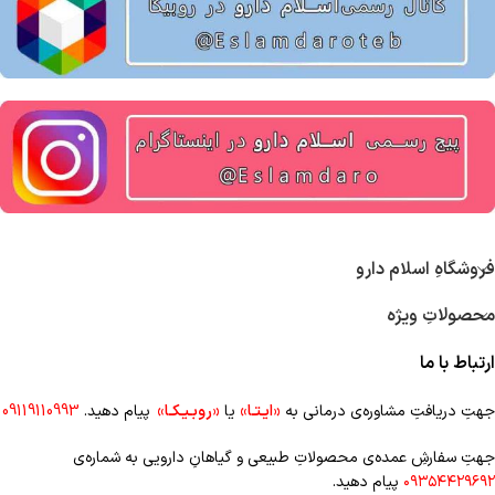
فروشگاهِ اسلام دارو
محصولاتِ ویژه
ارتباط با ما
جهتِ دریافتِ مشاوره‌ی درمانی به
«ایـتـا»
یا
«روبـیـکـا»
پیام دهید.
09119110993
جهتِ سفارشِ عمده‌‌ی محصولاتِ طبیعی و گیاهانِ دارویی به شماره‌ی
۰۹۳۵۴۴۲۹۶۹۲
پیام دهید.