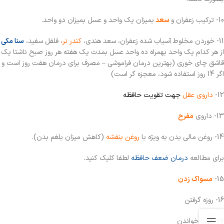
10- ترکیب زعفران و
سعد
بمیزان یک واحد و عسل بمیزان دو واحد.
11- خوردن مخلوط آسیاب شده زعفران، سعد هندی،
کندر نر،
فلفل سفید،
سنا مکی
از هر کدام یک واحد بهمراه ده واحد عسل بمدت یک هفته هر روز صبح ناشتا یک
قاشق چای خوری (بهترین درمان فراموشی – مصرف برای درمان هفت روز است و
اگر 14 روز استفاده شود، معجزه گر است)
12-
داروی عقل
جهت تقویت حافظه
13- داروی
مفرح
14- روغن مالی بدن به ویژه با
روغن بنفشه
(کاهش میزان بلغم بدن).
برای مطالعه
درمان ضعف حافظه
لطفا کلیک کنید.
15-
مسواک زدن
16- روزه گرفتن
17- قرآن خواندن