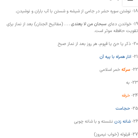
18- نوشتن سوره حشر در جامی از شیشه و شستن با آب باران و نوشیدن.
19- خواندن دعای
سبحان من لا یعتدی . . .
(مفاتیح الجنان) بعد از نماز برای
تقویت حافظه موثر است.
20- ذکر یا حیّ یا قیِوم، هر روز بعد از نماز صبح
21-
انار همراه با پیه آن
22-
سرکه
خمر اسلامی
23- به
24-
خرفه
25-
حجامت
26-
شانه زدن
نشسته و با شانه چوبی
27- قیلوله (خواب نیمروز)