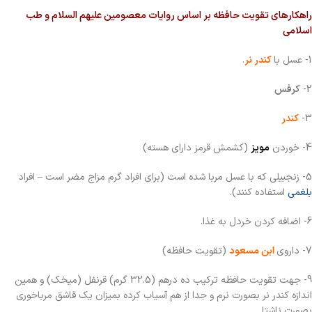
راهکارهای تقویت حافظه بر اساس روایات معصومین علیهم السلام و طب
اسلامی
1- عسل با
کندر نر
.
2-
کرفس
3-
کندر
4- خوردن
مویز
(کشمش قرمز دارای هسته)
5- زنجبیلی که با عسل مربا شده است (برای افراد گرم مزاج مضر است – افراد
بلغمی
استفاده کنند).
6- اضافه کردن خردل به غذا.
7- داروی
ابن مسعود
(تقویت حافظه)
9- جهت تقویت حافظه ترکیب ده درهم (32.5 گرم) قرنفل (میخک) و همین
اندازه کندر نر بصورت نرم و جدا از هم آسیاب کرده بمیزان یک قاشق مرباخوری
بصورت ناشتا.