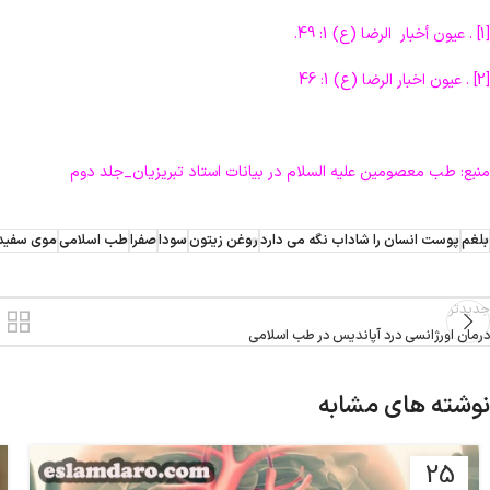
[1] . عیون أخبار الرضا (ع) 1: 49.
[2] . عیون اخبار الرضا (ع) 1: 46
منبع: طب معصومین علیه السلام در بیانات استاد تبریزیان_جلد دوم
بلغم
پوست انسان را شاداب نگه می دارد
روغن زیتون
سودا
صفرا
طب اسلامی
موی سفید
جدیدتر
درمان اورژانسی درد آپاندیس در طب اسلامی
نوشته های مشابه
25