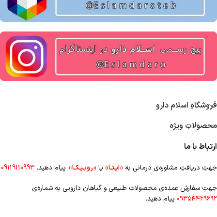
فروشگاهِ اسلام دارو
محصولاتِ ویژه
ارتباط با ما
جهتِ دریافتِ مشاوره‌ی درمانی به
«ایـتـا»
یا
«روبـیـکـا»
پیام دهید.
09119110993
جهتِ سفارشِ عمده‌‌ی محصولاتِ طبیعی و گیاهانِ دارویی به شماره‌ی
۰۹۳۵۴۴۲۹۶۹۲
پیام دهید.