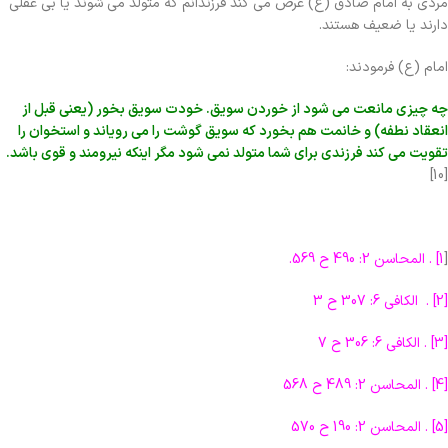
مردی به امام صادق (ع) عرض می کند فرزندانم که متولد می شوند یا بی عقلی
دارند یا ضعیف هستند.
امام (ع) فرمودند:
چه چیزی مانعت می شود از خوردن سویق. خودت سویق بخور (یعنی قبل از
انعقاد نطفه) و خانمت هم بخورد که سویق گوشت را می رویاند و استخوان را
تقویت می کند فرزندی برای شما متولد نمی شود مگر اینکه نیرومند و قوی باشد.
[10]
[
1] . المحاسن 2: 490 ح 569.
[2] . الکافی 6: 307 ح 3
[3] . الکافی 6: 306 ح 7
[4] . المحاسن 2: 489 ح 568
[5] . المحاسن 2: 190 ح 570