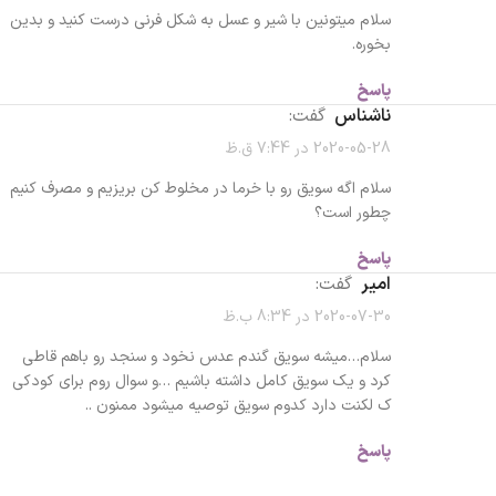
سلام میتونین با شیر و عسل به شکل فرنی درست کنید و بدین
بخوره.
پاسخ
ناشناس
گفت:
2020-05-28 در 7:44 ق.ظ
سلام اگه سویق رو با خرما در مخلوط کن بریزیم و مصرف کنیم
چطور است؟
پاسخ
امیر
گفت:
2020-07-30 در 8:34 ب.ظ
سلام…میشه سویق گندم عدس نخود و سنجد رو باهم قاطی
کرد و یک سویق کامل داشته باشیم …و سوال روم برای کودکی
ک لکنت دارد کدوم سویق توصیه میشود ممنون ..
پاسخ