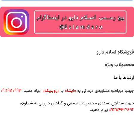
فروشگاهِ اسلام دارو
محصولاتِ ویژه
ارتباط با ما
جهتِ دریافتِ مشاوره‌ی درمانی به
«ایـتـا»
یا
«روبـیـکـا»
پیام دهید.
09119110993
جهتِ سفارشِ عمده‌‌ی محصولاتِ طبیعی و گیاهانِ دارویی به شماره‌ی
۰۹۳۵۴۴۲۹۶۹۲
پیام دهید.