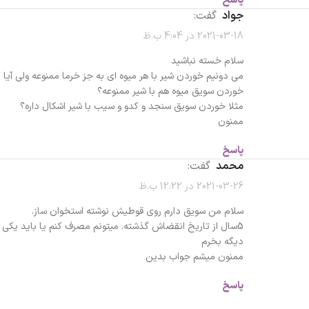
پاسخ
جواد
گفت:
2021-03-18 در 4:04 ب.ظ
سلام خسته نباشید
می دونیم خوردن شیر با هر میوه ای به جز خرما ممنوعه ولی آیا
خوردن سویق میوه هم با شیر ممنوعه؟
مثلا خوردن سویق سنجد و کدو و سیب با شیر اشکال داره؟
ممنون
پاسخ
محمد
گفت:
2021-03-26 در 12:22 ب.ظ
سلام من سویق دارم روی قوطیش نوشته استخوان ساز.
5سال از تاریخ انقضاش گذشته. میتونم مصرف کنم یا باید یکی
دیگه بخرم
ممنون میشم جواب بدین
پاسخ