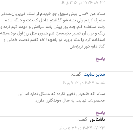
2024-07-22 در 3:16 ق.ظ
سلام،من ۷سال پیش سویق جو خریدم از استاد تبریزیان،مدتی
مصرف کردم ولی بقیه شو گذاشتم داخل کابینت و دیگه یادم
رفت استفاده کنم،چند روز پیش رفتم سراغش و دیدم کرم نزده و
رنگ و بوی آن تغییر نکرده،مزه شم همون مثل روز اول بود،میشه
استفاده کرد یا مثلا بریزم تو باغچه؟آخه گفتم نعمت خداس و
گناه داره دور نریزمش
پاسخ
مدیر سایت
گفت:
2024-10-05 در 7:02 ق.ظ
سلام اگه ظاهرش تغییر نکرده که مشکل نداره اما این
محصولات نهایت یه سال موندگاری دارن.
پاسخ
ناشناس
گفت:
2024-07-23 در 5:36 ب.ظ