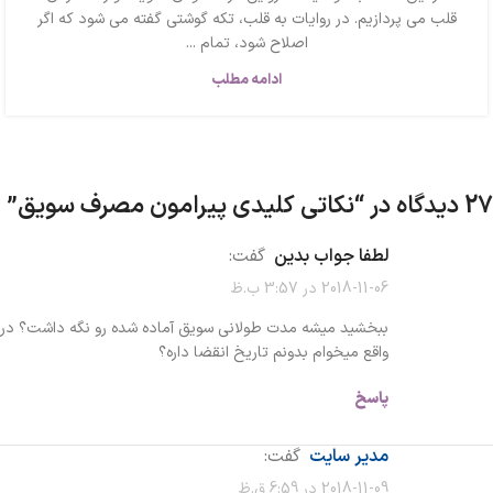
قلب می پردازیم. در روایات به قلب، تکه گوشتی گفته می شود که اگر
اصلاح شود، تمام ...
ادامه مطلب
27 دیدگاه در “
نکاتی کلیدی پیرامون مصرف سویق
”
لطفا جواب بدین
گفت:
2018-11-06 در 3:57 ب.ظ
ببخشید میشه مدت طولانی سویق آماده شده رو نگه داشت؟ در
واقع میخوام بدونم تاریخ انقضا داره؟
پاسخ
مدیر سایت
گفت:
2018-11-09 در 6:59 ق.ظ