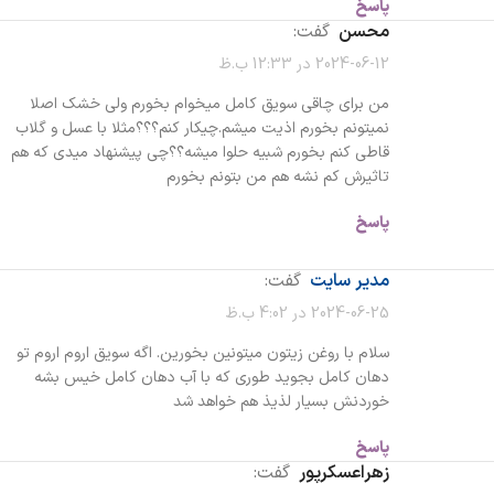
پاسخ
محسن
گفت:
2024-06-12 در 12:33 ب.ظ
من برای چاقی سویق کامل میخوام بخورم ولی خشک اصلا
نمیتونم بخورم اذیت میشم.چیکار کنم؟؟؟مثلا با عسل و گلاب
قاطی کنم بخورم شبیه حلوا میشه؟؟چی پیشنهاد میدی که هم
تاثیرش کم نشه هم من بتونم بخورم
پاسخ
مدیر سایت
گفت:
2024-06-25 در 4:02 ب.ظ
سلام با روغن زیتون میتونین بخورین. اگه سویق اروم اروم تو
دهان کامل بجوید طوری که با آب دهان کامل خیس بشه
خوردنش بسیار لذیذ هم خواهد شد
پاسخ
زهراعسکرپور
گفت: