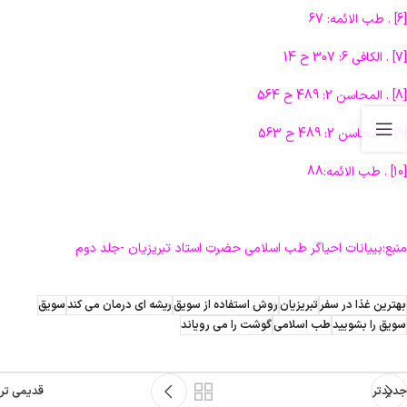
[6] . طب الائمه: 67
[7] . الکافی 6: 307 ح 14
[8] . المحاسن 2: 489 ح 564
[9] . المحاسن 2: 489 ح 563
[10] . طب الائمه:88
منبع:بییانات احیاگر طب اسلامی حضرت استاد تبریزیان -جلد دوم
بهترین غذا در سفر
تبریزیان
روش استفاده از سویق
ریشه ای درمان می کند
سویق
سویق را بشویید
طب اسلامی
گوشت را می رویاند
جدیدتر
قدیمی تر