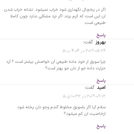
اگر در یخچال نگهداری شود خراب نمیشود. نشانه خراب شدن
ان این است که کرم بزند. اگر نزد مشکلی ندارد چون کاملا
طبیعی است.
پاسخ
بهروز
گفت:
2019-05-26 در 4:04 ب.ظ
چرا سویق از خود ماده طبیعی آن خواصش بیشتر است ؟ آرد
حرارت داده جو از نان جو بهتر است؟
پاسخ
امید
گفت:
2019-09-12 در 10:32 ق.ظ
سلام آیا اگر باسویق مخلوط گندم وجو نان پخته شود
ازخاصیت ان کم میشود؟
پاسخ