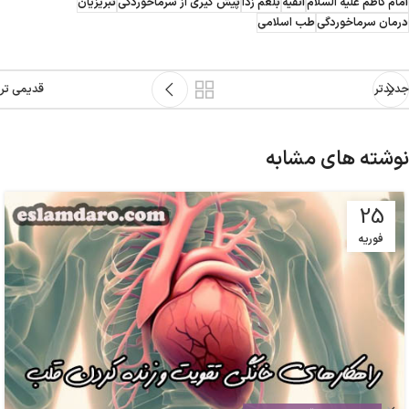
امام کاظم علیه السلام
انفیه
بلغم زدا
پيش گيرى از سرماخوردگی
تبریزیان
درمان سرماخوردگی
طب اسلامی
جدیدتر
قدیمی تر
نوشته های مشابه
25
فوریه