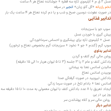
عسل ۲ ق م + آبلیموی تازه سه قطره + جوشانده نعناع هر ۸ ساعت
تخم رازیانه
+گل گاو زبان+
انجیر
در سرفه
در صورت عفونت دوسین صبح و شب و یا دم کرده نعناع هر ۴ ساعت یک بار
تدابیر غذایی
سوپ جو با سبزیجات
پیش گیری با خوردن عسل
عسل + آبلیموی تازه برای پیشگیری و احساس سرماخوردگی
سوپ گرم (گندم + جو + نخود + سبزیجات گرم بخصوص نعناع و ترخون)
تدابیر یداوی
روغن مالی گرم کتف و گردن
بادکش کتف و عام ۲ یا ۳ جلسه (۳ تا ۵ لیوان هربار ۱۰ الی ۱۵ دقیقه)
مالیدن اسانس نعنا به پیشانی
بوییدن اسانس نعناع
بادکش تیرویید در صورت گرفتگی صدا
اسانس نعنا + بادام تلخ در صورت سرما زدگی
ایجاد تعریق با ۸ عدد بادکش کتف با لیوان معمولی به مدت ۱۰ تا ۱۵ دقیقه سه
روز پی در پی
روغن مالی سر و کلاه پوشاندن سر
تدابیر دیگر
خواب کم و استراحت زیاد در شخص سرما خورده