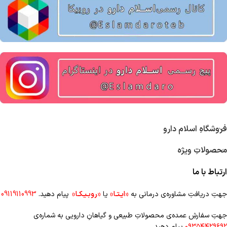
فروشگاهِ اسلام دارو
محصولاتِ ویژه
ارتباط با ما
جهتِ دریافتِ مشاوره‌ی درمانی به
«ایـتـا»
یا
«روبـیـکـا»
پیام دهید.
09119110993
جهتِ سفارشِ عمده‌‌ی محصولاتِ طبیعی و گیاهانِ دارویی به شماره‌ی
۰۹۳۵۴۴۲۹۶۹۲
پیام دهید.