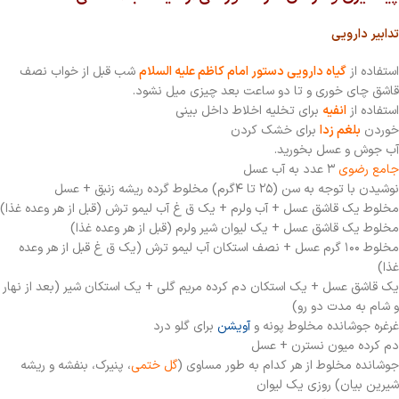
تدابیر دارویی
استفاده از
گیاه دارویی دستور امام كاظم علیه السلام
شب قبل از خواب نصف
قاشق چاى خورى و تا دو ساعت بعد چيزى ميل نشود.
استفاده از
انفیه
برای تخلیه اخلاط داخل بینی
خوردن
بلغم زدا
برای خشک کردن
آب جوش و عسل بخورید.
جامع رضوی
۳ عدد به آب عسل
نوشیدن با توجه به سن (۲۵ تا ۴گرم) مخلوط گرده ریشه زنبق + عسل
مخلوط یک قاشق عسل + آب ولرم + یک ق غ آب لیمو ترش (قبل از هر وعده غذا)
مخلوط یک قاشق عسل + یک لیوان شیر ولرم (قبل از هر وعده غذا)
مخلوط ۱۰۰ گرم عسل + نصف استکان آب لیمو ترش (یک ق غ قبل از هر وعده
غذا)
یک قاشق عسل + یک استکان دم کرده مریم گلی + یک استکان شیر (بعد از نهار
و شام به مدت دو رو)
غرغره جوشانده مخلوط پونه و
آویشن
برای گلو درد
دم کرده میون نسترن + عسل
جوشانده مخلوط از هر کدام به طور مساوی (
گل ختمی
، پنیرک، بنفشه و ریشه
شیرین بیان) روزی یک لیوان