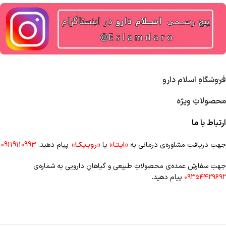
فروشگاهِ اسلام دارو
محصولاتِ ویژه
ارتباط با ما
جهتِ دریافتِ مشاوره‌ی درمانی به
«ایـتـا»
یا
«روبـیـکـا»
پیام دهید.
09119110993
جهتِ سفارشِ عمده‌‌ی محصولاتِ طبیعی و گیاهانِ دارویی به شماره‌ی
۰۹۳۵۴۴۲۹۶۹۲
پیام دهید.