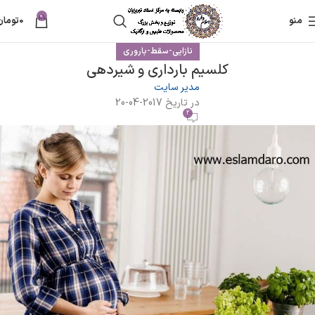
0
منو
0
تومان
نازایی-سقط-باروری
کلسیم بارداری و شیردهی
مدیر سایت
در تاریخ 2017-04-20
2