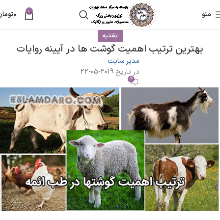
0
منو
0
تومان
تغذیه
بهترین ترتیب اهمیت گوشت ها در آیینه روایات
مدیر سایت
در تاریخ 2019-05-22
4