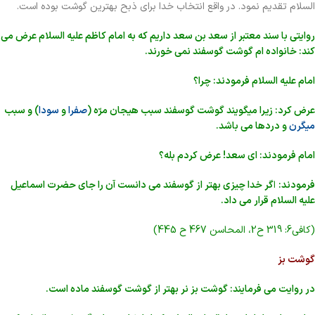
السلام تقدیم نمود. در واقع انتخاب خدا برای ذبح بهترین گوشت بوده است.
روایتی با سند معتبر از سعد بن سعد داریم که به امام کاظم علیه السلام عرض می
کند: خانواده ام گوشت گوسفند نمی خورند.
امام علیه السلام فرمودند: چرا؟
عرض کرد: زیرا میگویند گوشت گوسفند سبب هیجان مرّه (
صفرا
و
سودا
) و سبب
میگرن
و دردها می باشد.
امام فرمودند: ای سعد! عرض کردم بله؟
فرمودند:
ا
گر خدا چیزی بهتر از گوسفند می دانست آن را جای حضرت اسماعیل
علیه السلام قرار می داد.
(کافی6: 319 ح2، المحاسن 467 ح 445)
گوشت بز
در روایت می فرمایند: گوشت بز نر بهتر از گوشت گوسفند ماده است.