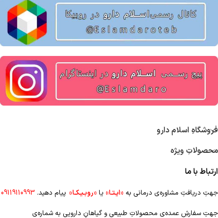
فروشگاهِ اسلام دارو
محصولاتِ ویژه
ارتباط با ما
جهتِ دریافتِ مشاوره‌ی درمانی به
«ایـتـا»
یا
«روبـیـکـا»
پیام دهید.
09119110993
جهتِ سفارشِ عمده‌‌ی محصولاتِ طبیعی و گیاهانِ دارویی به شماره‌ی