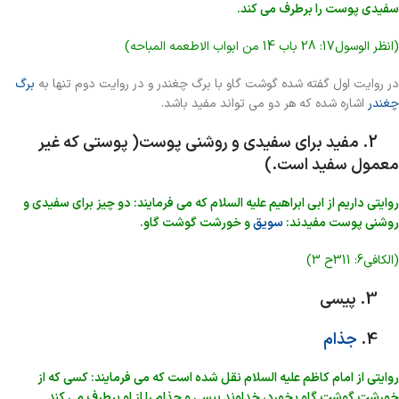
سفیدی پوست را برطرف می کند.
(انظر الوسول17: 28 باب 14 من ابواب الاطعمه المباحه)
در روایت اول گفته شده گوشت گاو با برگ چغندر و در روایت دوم تنها به
برگ
چغندر
اشاره شده که هر دو می تواند مفید باشد.
2. مفید برای سفیدی و روشنی پوست( پوستی که غیر
معمول سفید است.)
روایتی داریم از ابی ابراهیم علیه السلام که می فرمایند: دو چیز برای سفیدی و
روشنی پوست مفیدند:
سویق
و خورشت گوشت گاو.
(الکافی6: 311ح 3)
3. پیسی
4.
جذام
روایتی از امام کاظم علیه السلام نقل شده است که می فرمایند: کسی که از
خورشت گوشت گاو بخورد، خداوند پیسی و جذام را از او برطرف می کند.