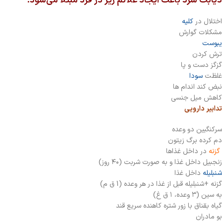
دیابت سرد باعث ایجاد علائم زیر در فرد مبتلا می‌شود
:
اختلال در
کلیه
مشکلات گوارش
یبوست
ترش کردن
گزگز دست و پا
غلظت
سودا
نبض کند اندام ها
کاهش میل جنسی
تدابیر دارویی
سرکنگبین دو وعده
دم کرده برگ زیتون
گزنه
در داخل غذاها
زنجبیل داخل غذا و به صورت شربت (۴۰ روز)
شنبلیله
داخل غذا
گزنه +شنبلیله قبل از غذا در هر وعده (1 ق م)
به سین (۳ وعده، ۱ ق غ)
گیاه بقناق با زور شتره کاهنده سریع قند
بو مادران