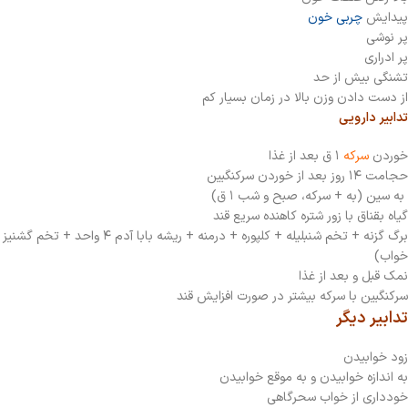
پیدایش
چربی خون
پر نوشی
پر ادراری
تشنگی بیش از حد
از دست دادن وزن بالا در زمان بسیار کم
تدابیر دارویی
خوردن
سرکه
۱ ق بعد از غذا
حجامت ۱۴ روز بعد از خوردن سرکنگبین
به سین (به + سرکه، صبح و شب ۱ ق)
گیاه بقناق با زور شتره کاهنده سریع قند
خواب)
نمک قبل و بعد از غذا
سرکنگبین با سرکه بیشتر در صورت افزایش قند
تدابیر دیگر
زود خوابیدن
به اندازه خوابیدن و به موقع خوابیدن
خودداری از خواب سحرگاهی