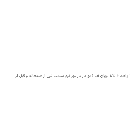
برگ گزنه + تخم شنبلیله + کلپوره + درمنه + ریشه بابا آدم ۴ واحد + تخم گشنیز 1 واحد + ۱/۵ لیوان آب (دو بار در روز نیم ساعت قبل از صبحانه و قبل از