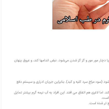
است که به دلیل غلظت سوداوی خون به دسته ها و پاها نرسیده پا دچار مور مور و گز گز شدن می‌شود، نبض اندام‎ها کند، و عروق پنهان
 (سوء مزاج سرد کلیه و کبد). بنابراین جریان ادراری و سیستم دفع
د. اما لاغری هم اتفاق می افتد. این افراد به آب نیمه گرم بیشتر تمایل
است.
 تر شده است.