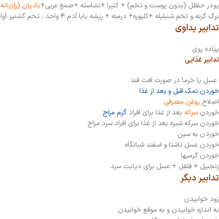
پودر حنظل (بدون پوست و تخم) + کتیرا +نشاسته +صمغ عربی+
بادیان (رازیانه)
برگ گزنه و تخم شنبلیله +کلپوره+ درمنه + ریشه بابا آدم ۴ واحد ، تخم گشنیز 1واحد+ ۱/۵ لیوان آب (دو بار در روز نیم ساعت قبل از صبحانه و قبل از خواب)
تدابیر یداوی
پیاده روی
تدابیر غذایی
عسل یا خرما در صورت افت قند
خوردن نمک قبل و بعد از غذا
اصلاح
روغن مصرفی
خوردن
سرکه
بعد از غذا برای افراد
گرم مزاج
خوردن سرکه شیره بعد از غذا برای افراد سرد مزاج
خوردن به سین
خوردن عسل ناشتا و اسفند شبانگاه
خوردن گرمیها
زنجبیل + فلفل + عسل برای دیابت سرد
تدابیر دیگر
زود خوابیدن
به اندازه خوابیدن و به موقع خوابیدن