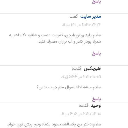
پاسخ
مدیر سایت
گفت:
2020-09-26 در 1:11 ب.ظ
سلام باید روغن فیجن، تقویت عصب و شافیه 20 ماهه به
همراه پودر کندر و آب براران مصرف کنید.
پاسخ
هیچکس
گفت:
2020-10-09 در 6:44 ق.ظ
سلام میشه لطفا سوال منم جواب بدین؟
پاسخ
وحید
گفت:
2020-12-10 در 4:06 ب.ظ
سلام،دختر من یکسالشه.حدود یکماه ونیم پیش توی خواب