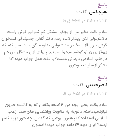
پاسخ
هیچکس
گفت:
2020-09-22 در 4:45 ق.ظ
سلام وقت بخیر،من از بچگی مشکل کم شنوایی گوش راست
داشتم،ولی الان بیشتر شده،رفتم دکتر گفتن چسبندگی استخوان
گوش داری،الان 80 درصد شنوایی نداره میگن باید عمل کنم که
پروتز بزارن تو گوشم،میخواستم ببینم برا ی این مشکل من هم
در طب اسلامی درمانی هست؟یا فقط عمل جواب میده؟با
تشکر از سایت خوبتون
پاسخ
ناصرحبیبی
گفت:
2020-09-22 در 4:51 ب.ظ
سلام.وقت بخیر .بچه من ۱۴ماهه وگفتن که به کاشت حلزون
نیازه.میخاستم باتوجه به مشورت وراهنمایی های شما ازطب
اسلامی استفاده کنم همون روغنی که گفتین .چه جور تهیه کنیم
ازشما؟!برای بچه ۱۴ماهه جواب میده؟!ممنون