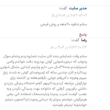
مدیر سایت
گفت:
2022-06-09 در 7:08 ق.ظ
سلام شافیه 20ماهه و روغن فیجن
پاسخ
رضا
گفت:
2023-10-23 در 4:06 ب.ظ
سلام وقت شمابخیر،بنده الان سایت شمارودیدم وتمام سوال
وجواب که درموردشنوایی گوش بودروبه دقت خواندم وکمی
امیدوارشدم،بنده۳۷سال سن دارم وازدوم ابتدایی مشکل شنوایی
پیداکردم الان چندین ساله که ازسروصدای گوش به شدت رنج
میبرم وهرچه دکتررفتم جوابی نگرفتم،هفته ی گذشته برای
نوارگوش مراجعه کردم ودکتربهم گفتم احتمالادربچگی یازردی
داشتی یااوریون گرفتی که خانواده بهت رسیدگی نکردن وبه
عصب گوشت آسیب رسیده وبایدسمعک استفاده کنی یعنی
هردوگوش خواستم بدونم راه درمانی وجودداره؟ممنون میشم
جوابشوبه ایمیلم بفرستید