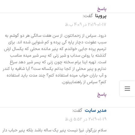
پاسخ
پروینا
گفت:
2019-01-17 در 4:09 ب.ظ
درود. سپاس از زحماتتون. از سن هفت سالگی هر دو گوشم به
سبب عفونت دچار پاره گی پرده و کم شنوایی شده اند. برای
ترمیم پرده جایی خواندم که پنیر مانده محلی که یکسال ازش
گذشته با روغن سداب و شیر زنی که پسر شیر میده مناسب
است. تهیه اینا برام سخته چون زنی که پسر شیر دهد سراغ
ندارم و پنیر محلی از کجا بدانم یکساله ست؟ آیا شافیه با کندر
و آب باران حواب میده استفاده کنم؟ چند مدت باید استفاده
کنم؟ سپاس از راهنماییتون.
پاسخ
مدیر سایت
گفت:
2019-01-19 در 5:52 ق.ظ
سلام بزرگوار. نیزا نیست پنیر یک ساله باشد بلکه پنیر حباب دار