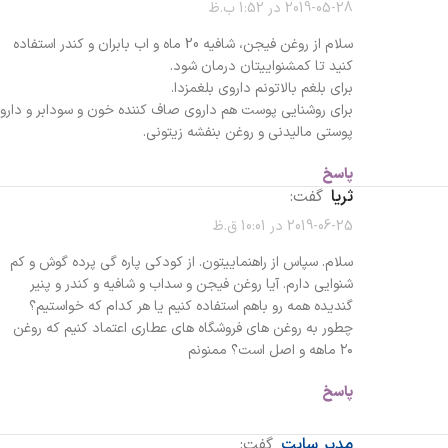
2019-05-28 در 1:52 ب.ظ
سلام از روغن فیجن، شافیه 20 ماه و اب بابران و کندر استفاده
کنید تا کمشنواییتان درمان شود.
برای بلغم بالاتونم داروی بلغمزدا.
برای روشنایی پوست هم داروی صاف کننده خون و سودابر و دارو
پوستی مالیدنی و روغن بنفشه زیتونی.
پاسخ
ثریا
گفت:
2019-06-25 در 10:01 ق.ظ
سلام. سپاس از راهنماییتون. از کودکی پاره گی پرده گوش و کم
شنوایی دارم. آیا روغن فیجن و سداب و شافیه و کندر و پنیر
گندیده همه رو باهم استفاده کنیم یا هر کدام که خواستیم؟
چطور به روغن های فروشگاه های عطاری اعتماد کنیم که روغن
۲۰ ماهه و اصل است؟ ممنونم
پاسخ
مدیر سایت
گفت: