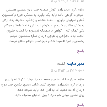
2019-01-05 در 9:39 ب.ظ
سلام .کری مادر زادی گوش سمت چپ دارم .عصبی هستش
.میخوام گواهی نامه پایه یک بگیرم به مشکل خوردم.کمسیون
گفتن نمیتونی بگیری …..همه عشقم و زندگیم ماشینه بعد ازکلی
بدبختی ماشین خریدم .میخوام درمانش کنم خواهش میکنم
یکی کمکم کنه …گواهی با سمعک نمیدن? یا کاشت حلزون
انجام بدم ..جراحی یا هرچی درمان نداره …ممنون میشم
راهنماییم کنید افسرده شدم هیچکسم اطرافم مطلع نیست.
پاسخ
مدیر سایت
گفت:
2019-01-06 در 12:12 ب.ظ
سلام. طبق مطالب همین صفحه باید موارد ذکر شده را برای
درمان کری مادرزادی مصرف کنید. شاید مجبور بشین چند دوره
درمان ادامه دهید اما به اذن خدا باید نتیجه دهد.
برای عصبی بودن هم باید داروی صفرابر مصرف کنید.
پاسخ