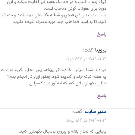
کپک زده یا گندیده در حد یک هفته نیز کفایت میکند و این
مورد برای عفونت گوش مناسب است.
شما میتوانید روغن فیجن و شافیه 20 ماهی تهیه کنید و مصرف
کنید. تا به امید خدا طب چند دوره مصرف نتیجه بگیرید.
پاسخ
پروینا
گفت:
2019-01-19 در 7:17 ق.ظ
درود بر شما. سپاس. خودم اگر بهواهم پنیر محلی بگیرم به ندت
یه هفته کپک بزند و گندیده شود چطور این کار انجام بدم؟
چطور نگهداری اش کنم که اینطور شود؟ سپاس
پاسخ
مدیر سایت
گفت:
2019-01-19 در 1:14 ب.ظ
یجایی که نمدار باشه و بیرون یخچال نگهداری کنید.