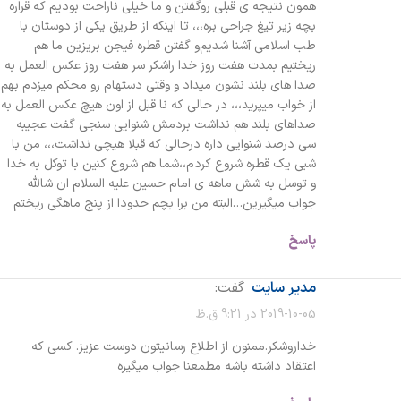
همون نتیجه ی قبلی رو‌گفتن و ما خیلی ناراحت بودیم که قراره
بچه زیر تیغ جراحی بره،،، تا اینکه از طریق یکی از دوستان با
طب اسلامی آشنا شدیم‌و گفتن قطره فیجن بریزین ما هم
ریختیم بمدت هفت روز خدا راشکر سر هفت روز عکس العمل به
صدا های بلند نشون میداد و وقتی دستهام رو محکم میزدم بهم
از خواب میپرید،،، در حالی که نا قبل از اون هیچ عکس العمل به
صداهای بلند هم نداشت بردمش شنوایی سنجی گفت عجیبه
سی درصد شنوایی داره درحالی که قبلا هیچی نداشت،،، من با
شبی یک قطره شروع کردم،،شما هم شروع کنین با توکل به خدا
و توسل به شش ماهه ی امام حسین علیه السلام ان شالله
جواب میگیرین…البته من برا بچم حدودا از پنج ماهگی ریختم
پاسخ
مدیر سایت
گفت:
2019-10-05 در 9:21 ق.ظ
خداروشکر.ممنون از اطلاع رسانیتون دوست عزیز. کسی که
اعتقاد داشته باشه مطمعنا جواب میگیره