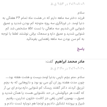
2019-08-09 در 9:54 ق.ظ
سلام
فرزند دختر سه ماهه دارم که در هشت ماه تمام 36 هفتگی به
دنیا اومد. در غربالگری سه روزه متوجه کم بودن شدید و عمیق
شنوایی اش شدیم. سه ماهگی با تست abr مشخص شد کم
شنوایی شدید و عمیق داره و سمعک براش نوشتند لطفا با توجه
به کم سن بودن سه ماهه راهنمایی بفرمائید
پاسخ
مادر محمد ابراهیم
گفت:
2019-09-30 در 3:40 ق.ظ
سلام ،منم بچم نارس بدنیا اومد،بیست و هشت هفته بود،،،
چون مدت هفده روز ان آی سی یو بود و داروهایی که به بچم
تزریق کردند دکتر گفتند ریسک کم شنوایی داره،بردم ای بی آر
که گفت هر دو‌گوشش در حد ناشنوایی هست یا همآن شدید و
عمیق،،، بهمون گفتن راهی جز کاشت حلزون ندارین،،،رفتیم
شیراز و پرونده تشکیل دادیم و اونجا هم دوباره تست دادم و