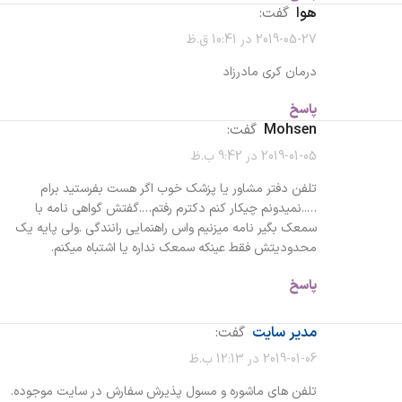
هوا
گفت:
2019-05-27 در 10:41 ق.ظ
درمان کری مادرزاد
پاسخ
Mohsen
گفت:
2019-01-05 در 9:42 ب.ظ
تلفن دفتر مشاور یا پزشک خوب اگر هست بفرستید برام
…..نمیدونم چیکار کنم دکترم رفتم….گفتش گواهی نامه با
سمعک بگیر نامه میزنیم واس راهنمایی رانندگی .ولی پایه یک
محدودیتش فقط عینکه سمعک نداره یا اشتباه میکنم.
پاسخ
مدیر سایت
گفت:
2019-01-06 در 12:13 ب.ظ
تلفن های ماشوره و مسول پذیرش سفارش در سایت موجوده.