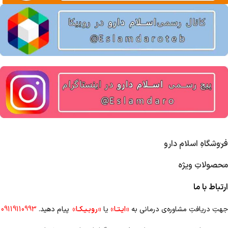
فروشگاهِ اسلام دارو
محصولاتِ ویژه
ارتباط با ما
جهتِ دریافتِ مشاوره‌ی درمانی به
«ایـتـا»
یا
«روبـیـکـا»
پیام دهید.
09119110993