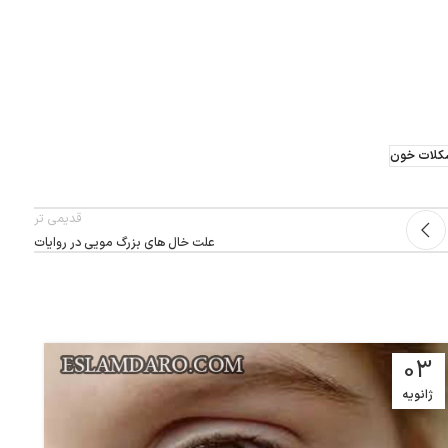
لات خون
قدیمی تر
علت خال های بزرگ مویی در روایات
03
ژانویه
د