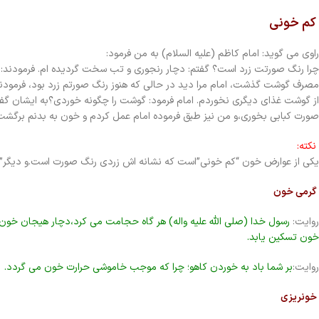
کم خونی
راوی می گوید: امام کاظم (علیه السلام) به من فرمود:
چرا رنگ صورتت زرد است؟ گفتم: دچار رنجوری و تب سخت گردیده ام. فرمودند: 
مصرف گوشت گذشت، امام مرا دید در حالی که هنوز رنگ صورتم زرد بود، فرمودند:
از گوشت غذای دیگری نخوردم. امام فرمود: گوشت را چگونه خوردی؟به ایشان گفت
صورت کبابی بخوری،و من نیز طبق فرموده امام عمل کردم و خون به بدنم برگشت
نکته:
یکی از عوارض خون “کم خونی”است که نشانه اش زردی رنگ صورت است.و دیگر”
گرمی خون
روایت:
رسول خدا (صلی الله علیه واله) هر گاه حجامت می کرد،دچار هیجان خون م
خون تسکین یابد.
روایت:
بر شما باد به خوردن کاهو؛ چرا که موجب خاموشی حرارت خون می گردد.
خونریزی