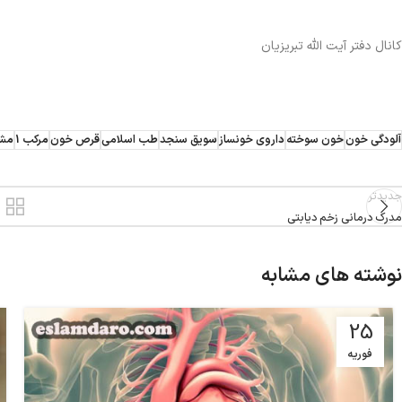
کانال دفتر آیت الله تبریزیان
آلودگی خون
خون سوخته
داروی خونساز
سویق سنجد
طب اسلامی
قرص خون
مرکب 1
مشک
جدیدتر
مدرک درمانی زخم دیابتی
نوشته های مشابه
25
فوریه