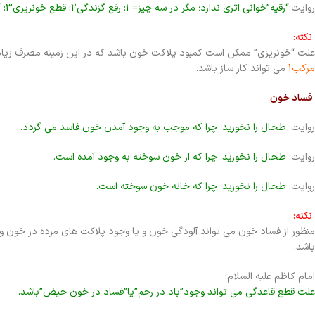
روایت:
“رقیه”خوانی اثری ندارد؛ مگر در سه چیز= 1: رفع گزندگی2: قطع خونریزی3: “رفع چشم زخم
نکته:
علت “خونریزی” ممکن است کمبود پلاکت خون باشد که در این زمینه مصرف زیاد
مرکب1
می تواند کار ساز باشد.
فساد خون
روایت:
طحال را نخورید؛ چرا که موجب به وجود آمدن خون فاسد می گردد.
روایت:
طحال را نخورید؛ چرا که از خون سوخته به وجود آمده است.
روایت:
طحال را نخورید؛ چرا که خانه خون سوخته است.
نکته:
منظور از فساد خون می تواند آلودگی خون و یا وجود پلاکت های مرده در خون و یا
باشد.
امام کاظم علیه السلام:
علت قطع قاعدگی می تواند وجود”باد در رحم”یا”فساد در خون حیض”باشد.