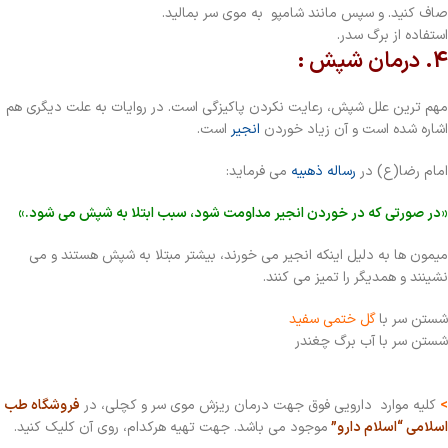
صاف کنید. و سپس مانند شامپو به موی سر بمالید.
استفاده از برگ سدر.
4. درمان شپش :
مهم ترین علل شپش، رعایت نکردن پاکیزگی است. در روایات به علت دیگری هم
اشاره شده است و آن زیاد خوردن
انجیر
است.
امام رضا(ع) در
رساله ذهبیه
می فرماید:
«در صورتی که در خوردن انجیر مداومت شود، سبب ابتلا به شپش می شود.»
میمون ها به دلیل اینکه انجیر می خورند، بیشتر مبتلا به شپش هستند و می
نشینند و همدیگر را تمیز می کنند.
شستن سر با
گل ختمی سفید
شستن سر با آب برگ چغندر
>
کلیه موارد دارویی فوق جهت درمان ریزش موی سر و کچلی، در
فروشگاه طب
اسلامی “اسلام دارو”
موجود می باشد. جهت تهیه هرکدام، روی آن کلیک کنید.