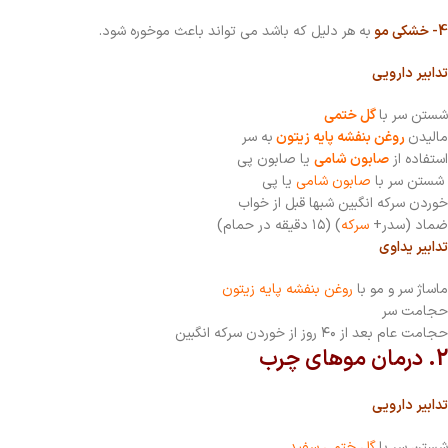
4- خشکی مو
به هر دلیل که باشد می تواند باعث موخوره شود.
تدابیر دارویی
شستن سر با
گل ختمی
مالیدن
روغن بنفشه پایه زیتون
به سر
استفاده از
صابون شامی
یا صابون پی
شستن سر با
صابون شامی
یا پی
خوردن سرکه انگبین شبها قبل از خواب
ضماد (سدر+
سرکه
) (۱۵ دقیقه در حمام)
تدابیر یداوی
ماساژ سر و مو با
روغن بنفشه پایه زیتون
حجامت سر
حجامت عام بعد از ۴۰ روز از خوردن سرکه انگبین
2. درمان
موهای چرب
تدابیر دارویی
شستن سر با
گل ختمی سفید