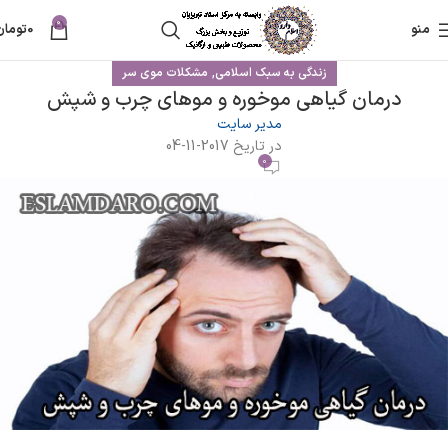
0
منو
0
تومان
,
زندگی به سبک اسلامی
مشکلات موی سر
درمان گیاهی موخوره و موهای چرب و شپش
مدیر سایت
در تاریخ 2017-11-04
0