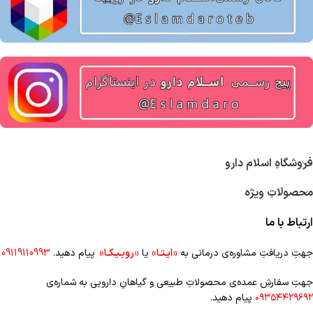
فروشگاهِ اسلام دارو
محصولاتِ ویژه
ارتباط با ما
جهتِ دریافتِ مشاوره‌ی درمانی به
«ایـتـا»
یا
«روبـیـکـا»
پیام دهید.
09119110993
جهتِ سفارشِ عمده‌‌ی محصولاتِ طبیعی و گیاهانِ دارویی به شماره‌ی
۰۹۳۵۴۴۲۹۶۹۲
پیام دهید.