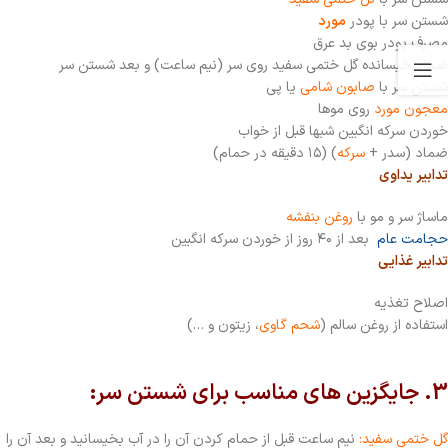
شستن سر با پودر
مورد
مصرف پودر بوی بد عرق
ضماد خیسانده گل ختمی سفید روی سر (نیم ساعت) و بعد شستن سر
شستن سر با
صابون شامی
یا پی
معجون مورد
روی موها
خوردن سرکه انگبین شبها قبل از خواب
ضماد (سدر +
سرکه
) (۱۵ دقیقه در حمام)
تدابیر یداوی
ماساژ سر و مو با
روغن بنفشه
حجامت عام
بعد از ۴۰ روز از خوردن سرکه انگبین
تدابیر غذایی
اصلاح تغذیه
استفاده از روغن سالم (
شحم گاوی
، زیتون و …)
3. جایگزین های مناسب برای شستن سر:
گل ختمی سفید:
نیم ساعت قبل از حمام کردن آن را در آب بخیسانید و بعد آن را