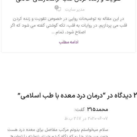
8
مدیر سایت
در این مقاله به توضیحات روایی در خصوص تقویت و زنده کردن
قلب می پردازیم. در روایات به قلب، تکه گوشتی گفته می شود که اگر
اصلاح شود، تمام ...
ادامه مطلب
2 دیدگاه در “
درمان درد معده با طب اسلامی
”
محمد315
گفت:
2020-06-07 در 2:17 ب.ظ
سلام میخواستم بدونم مرکب مفاصل برای معده درد هست
چون من چند جا رو که نگاه کردم چیزی ننوشته یا توضیح