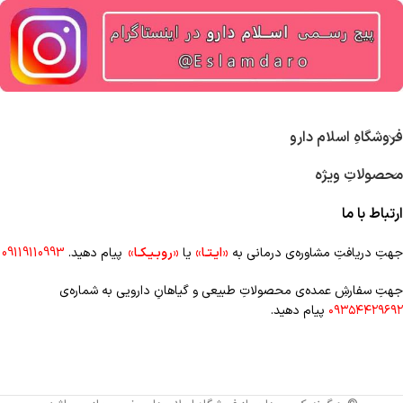
فروشگاهِ اسلام دارو
محصولاتِ ویژه
ارتباط با ما
جهتِ دریافتِ مشاوره‌ی درمانی به
«ایـتـا»
یا
«روبـیـکـا»
پیام دهید.
09119110993
جهتِ سفارشِ عمده‌‌ی محصولاتِ طبیعی و گیاهانِ دارویی به شماره‌ی
۰۹۳۵۴۴۲۹۶۹۲
پیام دهید.