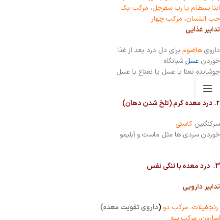
ابنا بسطام یا رب سفرجل، مرکب یک
حب البلسان، مرکب چهار
تدابیر غذایی
داروی
هاضوم
برای دل درد بعد از غذا
خوردن
عسل
شبانگاه
جوشانده نعنا با عسل یا نعناع با عسل
2. درد معده گرم (تلخ شدن دهان)
سرکنگبین
کاسنی
خوردن سردی ها مثل ماست و آبلیمو
3. درد معده با تنگی نفس
تدابیر دارویی
زنجفیلات، مرکب دو
(
داروی تقویت معده)
اسارون، مرکب سه