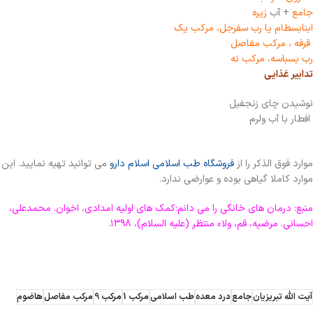
جامع
+ آب
زیره
ابنابسطام یا رب سفرجل، مرکب یک
قرفه ، مرکب مفاصل
رب بسباسه، مرکب نه
تدابیر غذایی
نوشیدن چای زنجفیل
افطار با آب ولرم
موارد فوق الذکر را از
فروشگاه طب اسلامی اسلام دارو
می توانید تهیه نمایید. این
موارد کاملا گیاهی بوده و عوارضی ندارد.
منبع: درمان های خانگی را می دانم؛کمک های اولیه امدادی، اخوان. محمدعلی،
احسانی. مرضیه، قم، ولاء منتظر (علیه السلام)، ۱۳۹۸.
آیت الله تبریزیان
جامع
درد معده
طب اسلامی
مرکب 1
مرکب 9
مرکب مفاصل
هاضوم