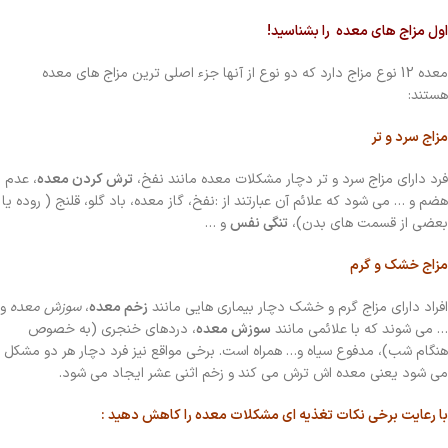
اول مزاج های معده را بشناسید!
معده 12 نوع مزاج دارد که دو نوع از آنها جزء اصلی ترین مزاج های معده
هستند:
مزاج سرد و تر
فرد دارای مزاج سرد و تر دچار مشکلات معده مانند نفخ،
ترش کردن معده
، عدم
هضم و … می شود که علائم آن عبارتند از :نفخ، گاز معده، باد گلو، قلنج ( روده یا
بعضی از قسمت های بدن)،
تنگی نفس
و …
مزاج خشک و گرم
افراد دارای مزاج گرم و خشک دچار بیماری هایی مانند
زخم معده
،
سوزش معده
و
… می شوند که با علائمی مانند
سوزش معده
، دردهای خنجری (به خصوص
هنگام شب)، مدفوع سیاه و… همراه است. برخی مواقع نیز فرد دچار هر دو مشکل
می شود یعنی معده اش ترش می کند و زخم اثنی عشر ایجاد می شود.
با رعایت برخی نکات تغذیه ای مشکلات معده را کاهش دهید :