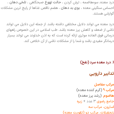
درد معده، سوءهاضمه ، ترش کردن ،
حالت تهوع
صبحگاهی ،
تلخی دهان
،
احساس سنگینی معده ،
بوی بد دهان
، هضم ناقص غذاها از رایج ترین مشکلات
گوارشی هستند.
درد معده می تواند دلایل مختلفی داشته باشد. از جمله این دلایل می تواند
ناشی از ضعف و کاهش پرز معده باشد. طب اسلامی در این خصوص راههای
درمانی فوق العاده موثری ارائه کرده است که به اذن خداوند می تواند بسیار
درمانگر مفیدی باشد و شما را از مشکلات ناشی از آن خلاص کند.
1. درد معده سرد (نفخ)
تدابیر دارویی
مرکب مفاصل
مرکب 9
(گرم کننده معده)
هاضوم
(رشد پرز معده)
جامع رضوی
۳ عدد +
زیره
اسارون، مرکب سه
زنجفیلات، مرکب دو (تقویت معده)