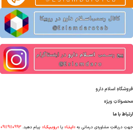
فروشگاهِ اسلام دارو
محصولاتِ ویژه
ارتباط با ما
جهتِ دریافتِ مشاوره‌ی درمانی به
«ایـتـا»
یا
«روبـیـکـا»
پیام دهید.
09119110993