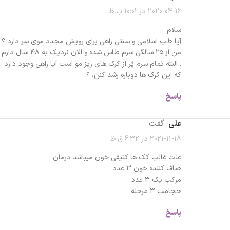
2020-04-16 در 10:01 ب.ظ
سلام
آیا طب اسلامی و سنتی راهی برای رویش مجدد موی سر دارد ؟
من از ۲۵ سالگی سرم طاس شده و الان نزدیک به ۴۸ سال دارم
. البته تمام سرم پُر از کرک های ریز مو است آیا راهی وجود دارد
که این کرک ها دوباره رشد کنن، ؟
پاسخ
علی
گفت:
2021-11-18 در 6:32 ق.ظ
علت غالب کک ها کثیفی خون میباشد درمان :
صاف کننده خون 3 عدد
مرکب یک 3 عدد
حجامت 3 مرحله
پاسخ