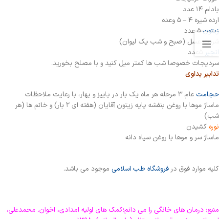
بادام ۱۴ عدد
ارده شیره ۴ – ۵ وعده
زیتون
۵ عدد
شربت عسل (صبح و شب یک لیوان)
انجیر
۵عدد
سردیجات خصوصا شب ها کمتر میل کنید و با مصلح بخورید.
تدابیر یداوی
حجامت
عام ۳ مرحله هر ماه یک بار در پاییز و بهار، با رعایت ملاحظات
ماساژ موها با روغن بنفشه پایه زیتون آقایان (هفته ای ۲ بار) و خانم ها (هر
شب)
نوره
کشیدن
ماساژ سر و موها با روغن سیاه دانه
کلیه موارد فوق در
فروشگاه طب اسلامی
موجود می باشد.
منبع: درمان های خانگی را می دانم؛کمک های اولیه امدادی، اخوان. محمدعلی،