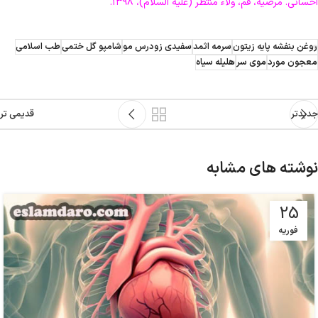
احسانی. مرضیه، قم، ولاء منتظر (علیه السلام)، ۱۳۹۸.
روغن بنفشه پایه زیتون
سرمه اثمد
سفیدی زودرس مو
شامپو گل ختمی
طب اسلامی
معجون مورد
موی سر
هلیله سیاه
جدیدتر
قدیمی تر
نوشته های مشابه
25
فوریه