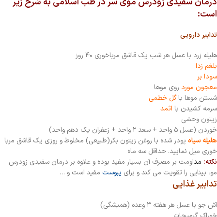
درمان سفیدی زودرس موی سر در طب اسلامی به شرح زیر
است:
تدابیر دارویی
هلیله زرد با عسل هر شب یک قاشق مرباخوری ۴۰ روز
بلغم زدا
سودا بر
معجون مورد
روی موها
شستن موها با
گل خطمی
سرمه کشیدن با
اثمد
زيتون وحشی
خوردن (عسل ۵ واحد + سعد ۲ واحد + زعفران یک دهم واحد)
هلیله سیاه
پودر شده با روغن زیتون بکر(طبیعی) مخلوط و روزی یک قاشق مربا
خوری میل نمایید. حداقل سه ماه
نکته:
مد
اومت بر مصرف آن بسیار مفید بوده و علاوه بر درمان سفیدی زودرس
مو، بینایی را تقویت می کند و برای
یبوست
مفید است و …
تدابیر غذایی
آش جو با عسل هر هفته ۳ وعده (همیشگی)
خوراک گرمیجات