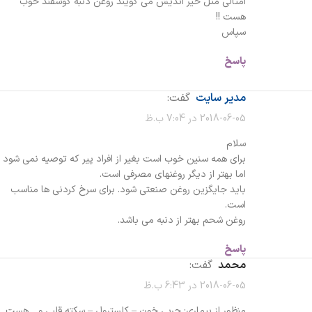
امثالی مثل خیر اندیش می گویند روغن دنبه گوسفند خوب
هست !!
سپاس
پاسخ
مدیر سایت
گفت:
2018-06-05 در 7:04 ب.ظ
سلام
برای همه سنین خوب است بغیر از افراد پیر که توصیه نمی شود
اما بهتر از دیگر روغنهای مصرفی است.
باید جایگزین روغن صنعتی شود. برای سرخ کردنی ها مناسب
است.
روغن شحم بهتر از دنبه می باشد.
پاسخ
محمد
گفت:
2018-06-05 در 6:43 ب.ظ
منظور از بیماری: چربی خون – کلسترول – سکته قلبی و .. هست