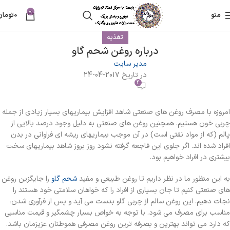
0
منو
0
تومان
تغذیه
درباره روغن شحم گاو
مدیر سایت
در تاریخ 2017-04-24
4
امروزه با مصرف روغن های صنعتی شاهد افزایش بیماریهای بسیار زیادی از جمله
چربی خون هستیم. همچنین روغن های صنعتی به دلیل وجود درصد بالایی از
پالم (که از مواد نفتی است) در آن موجب بیماریهای ریشه ای فراوانی در بدن
افراد شده اند. اگر جلوی این فاجعه گرفته نشود روز بروز شاهد بیماریهای سخت
بیشتری در افراد خواهیم بود.
به این منظور ما در نظر داریم تا روغن طبیعی و مفید
شحم گاو
را جایگزین روغن
های صنعتی کنیم تا جان بسیاری از افراد را که خواهان سلامتی خود هستند را
نجات دهیم. این روغن سالم از چربی گاو بدست می آید و پس از فرآوری شدن،
مناسب برای مصرف می شود. با توجه به خواص بسیار چشمگیر و قیمت مناسبی
که دارد می تواند بهترین و بصرفه ترین روغن مصرفی هموطنان عزیزمان باشد.